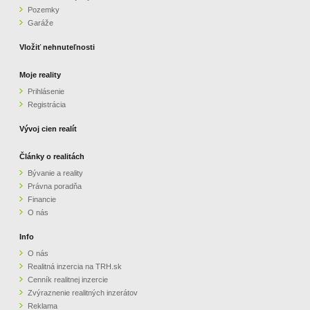
Pozemky
ZVÝRAZNENIE REALITNÝCH INZERÁTOV
Garáže
Vložiť nehnuteľnosti
REKLAMA
Moje reality
Prihlásenie
PARTNERI
Registrácia
OBCHODNÉ PODMIENKY
Vývoj cien realít
Články o realitách
KONTAKT
Bývanie a reality
Právna poradňa
PRIPOMIENKY
Financie
O nás
Info
O nás
Realitná inzercia na TRH.sk
Cenník realitnej inzercie
Zvýraznenie realitných inzerátov
Reklama