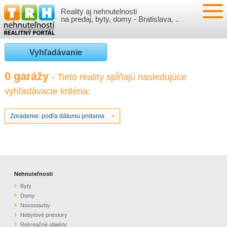
Reality aj nehnutelnosti
NEHNUTEĽNOSTI
na predaj, byty, domy - Bratislava, ..
BYTY
VLOŽIŤ NEHNUTEĽNOSTI
Vyhľadávanie
DOMY
MOJE REALITY
0 garážy
- Tieto reality spĺňajú nasledujúce
vyhľadávacie kritéria:
NOVOSTAVBY
PRIHLÁSENIE
VÝVOJ CIEN REALÍT
NEBYTOVÉ PRIESTORY
REGISTRÁCIA
Zoradenie: podľa dátumu pridania
ČLÁNKY O REALITÁCH
REKREAČNÉ OBJEKTY
BÝVANIE A REALITY
INFO
POZEMKY
PRÁVNA PORADŇA
O NÁS
Nehnuteľnosti
Byty
GARÁŽE
FINANCIE
REALITNÁ INZERCIA NA TRH.SK
Domy
Novostavby
Nebytové priestory
O NÁS
CENNÍK REALITNEJ INZERCIE
Rekreačné objekty