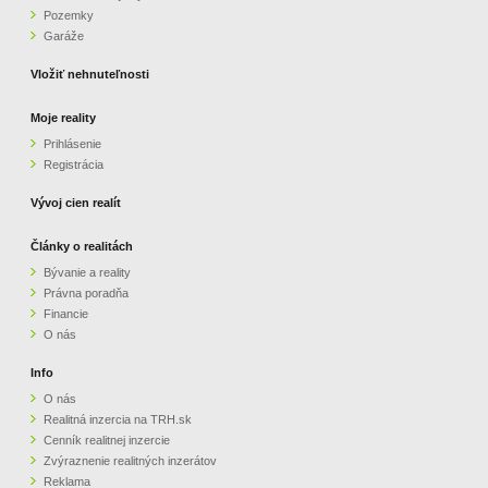
Pozemky
ZVÝRAZNENIE REALITNÝCH INZERÁTOV
Garáže
Vložiť nehnuteľnosti
REKLAMA
Moje reality
Prihlásenie
PARTNERI
Registrácia
OBCHODNÉ PODMIENKY
Vývoj cien realít
Články o realitách
KONTAKT
Bývanie a reality
Právna poradňa
PRIPOMIENKY
Financie
O nás
Info
O nás
Realitná inzercia na TRH.sk
Cenník realitnej inzercie
Zvýraznenie realitných inzerátov
Reklama