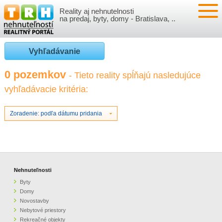
Reality aj nehnutelnosti
NEHNUTEĽNOSTI
na predaj, byty, domy - Bratislava, ..
BYTY
VLOŽIŤ NEHNUTEĽNOSTI
Vyhľadávanie
DOMY
MOJE REALITY
0 pozemkov
- Tieto reality spĺňajú nasledujúce
vyhľadávacie kritéria:
NOVOSTAVBY
PRIHLÁSENIE
VÝVOJ CIEN REALÍT
NEBYTOVÉ PRIESTORY
REGISTRÁCIA
Zoradenie: podľa dátumu pridania
ČLÁNKY O REALITÁCH
REKREAČNÉ OBJEKTY
BÝVANIE A REALITY
INFO
POZEMKY
PRÁVNA PORADŇA
O NÁS
Nehnuteľnosti
Byty
GARÁŽE
FINANCIE
REALITNÁ INZERCIA NA TRH.SK
Domy
Novostavby
Nebytové priestory
O NÁS
CENNÍK REALITNEJ INZERCIE
Rekreačné objekty