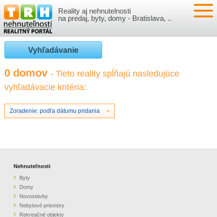
Reality aj nehnutelnosti
NEHNUTEĽNOSTI
na predaj, byty, domy - Bratislava, ..
BYTY
VLOŽIŤ NEHNUTEĽNOSTI
Vyhľadávanie
DOMY
MOJE REALITY
0 domov
- Tieto reality spĺňajú nasledujúce
vyhľadávacie kritéria:
NOVOSTAVBY
PRIHLÁSENIE
VÝVOJ CIEN REALÍT
NEBYTOVÉ PRIESTORY
REGISTRÁCIA
Zoradenie: podľa dátumu pridania
ČLÁNKY O REALITÁCH
REKREAČNÉ OBJEKTY
BÝVANIE A REALITY
INFO
POZEMKY
PRÁVNA PORADŇA
O NÁS
Nehnuteľnosti
Byty
GARÁŽE
FINANCIE
REALITNÁ INZERCIA NA TRH.SK
Domy
Novostavby
Nebytové priestory
O NÁS
CENNÍK REALITNEJ INZERCIE
Rekreačné objekty