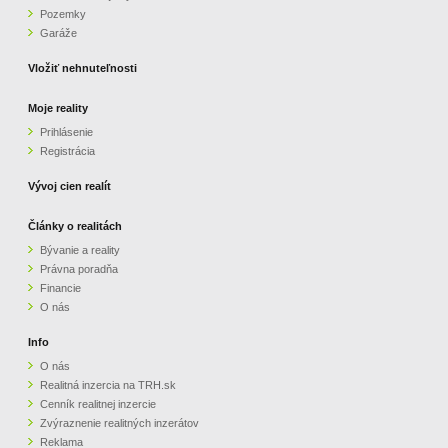
Pozemky
ZVÝRAZNENIE REALITNÝCH INZERÁTOV
Garáže
Vložiť nehnuteľnosti
REKLAMA
Moje reality
Prihlásenie
PARTNERI
Registrácia
OBCHODNÉ PODMIENKY
Vývoj cien realít
Články o realitách
KONTAKT
Bývanie a reality
Právna poradňa
PRIPOMIENKY
Financie
O nás
Info
O nás
Realitná inzercia na TRH.sk
Cenník realitnej inzercie
Zvýraznenie realitných inzerátov
Reklama