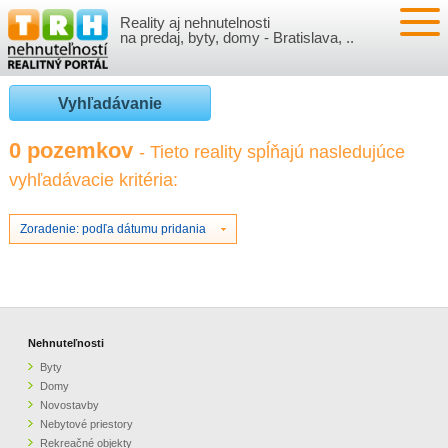
Reality aj nehnutelnosti
NEHNUTEĽNOSTI
na predaj, byty, domy - Bratislava, ..
BYTY
VLOŽIŤ NEHNUTEĽNOSTI
Vyhľadávanie
DOMY
MOJE REALITY
0 pozemkov
- Tieto reality spĺňajú nasledujúce
vyhľadávacie kritéria:
NOVOSTAVBY
PRIHLÁSENIE
VÝVOJ CIEN REALÍT
NEBYTOVÉ PRIESTORY
REGISTRÁCIA
Zoradenie: podľa dátumu pridania
ČLÁNKY O REALITÁCH
REKREAČNÉ OBJEKTY
BÝVANIE A REALITY
INFO
POZEMKY
PRÁVNA PORADŇA
O NÁS
Nehnuteľnosti
Byty
GARÁŽE
FINANCIE
REALITNÁ INZERCIA NA TRH.SK
Domy
Novostavby
Nebytové priestory
O NÁS
CENNÍK REALITNEJ INZERCIE
Rekreačné objekty