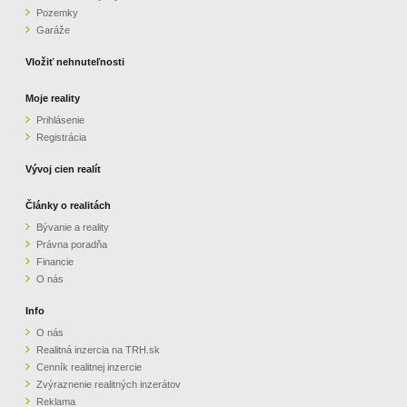
Pozemky
ZVÝRAZNENIE REALITNÝCH INZERÁTOV
Garáže
Vložiť nehnuteľnosti
REKLAMA
Moje reality
Prihlásenie
PARTNERI
Registrácia
OBCHODNÉ PODMIENKY
Vývoj cien realít
Články o realitách
KONTAKT
Bývanie a reality
Právna poradňa
PRIPOMIENKY
Financie
O nás
Info
O nás
Realitná inzercia na TRH.sk
Cenník realitnej inzercie
Zvýraznenie realitných inzerátov
Reklama