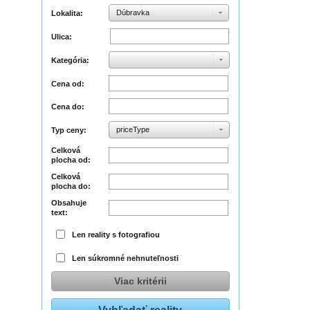
Dúbravka
Lokalita:
Ulica:
Kategória:
Cena od:
Cena do:
priceType
Typ ceny:
Celková
plocha od:
Celková
plocha do:
Obsahuje
text:
Len reality s fotografiou
Len súkromné nehnuteľnosti
Viac kritérii