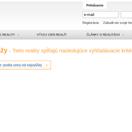
Prihlásenie
Registrácia
Zabudli ste svoje he
E REALITY
VÝVOJ CIEN REALÍT
ČLÁNKY O REALITÁCH
ážy
- Tieto reality spĺňajú nasledujúce vyhľadávacie krité
e: podla ceny od najvyššej