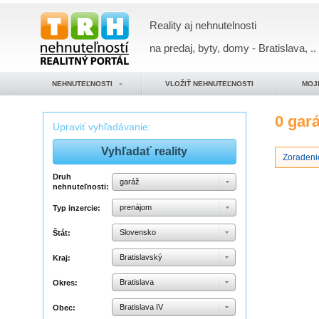
Reality aj nehnutelnosti
na predaj, byty, domy - Bratislava, ..
NEHNUTEĽNOSTI
VLOŽIŤ NEHNUTEĽNOSTI
MOJ
0 gar
Upraviť vyhľadávanie:
Zoradeni
Druh
garáž
nehnuteľnosti:
prenájom
Typ inzercie:
Slovensko
Štát:
Bratislavský
Kraj:
Bratislava
Okres:
Bratislava IV
Obec: