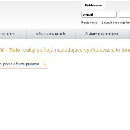
Prihlásenie
Registrácia
Zabudli ste svoje he
E REALITY
VÝVOJ CIEN REALÍT
ČLÁNKY O REALITÁCH
ov
- Tieto reality spĺňajú nasledujúce vyhľadávacie kritéri
e: podľa dátumu pridania