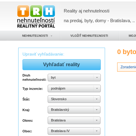
Reality aj nehnutelnosti
na predaj, byty, domy - Bratislava, ..
NEHNUTEĽNOSTI
VLOŽIŤ NEHNUTEĽNOSTI
MOJ
0 byt
Upraviť vyhľadávanie:
Zoradeni
Druh
byt
nehnuteľnosti:
podnájom
Typ inzercie:
Slovensko
Štát:
Bratislavský
Kraj:
Bratislava
Okres:
Bratislava IV
Obec: