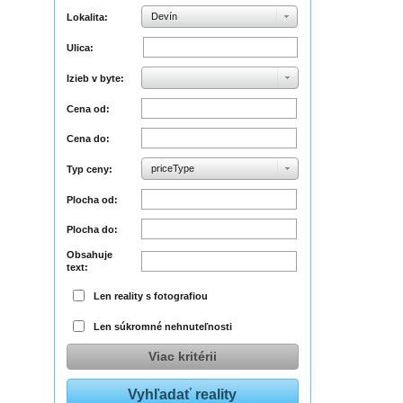
Devín
Lokalita:
Ulica:
Izieb v byte:
Cena od:
Cena do:
priceType
Typ ceny:
Plocha od:
Plocha do:
Obsahuje
text:
Len reality s fotografiou
Len súkromné nehnuteľnosti
Viac kritérii