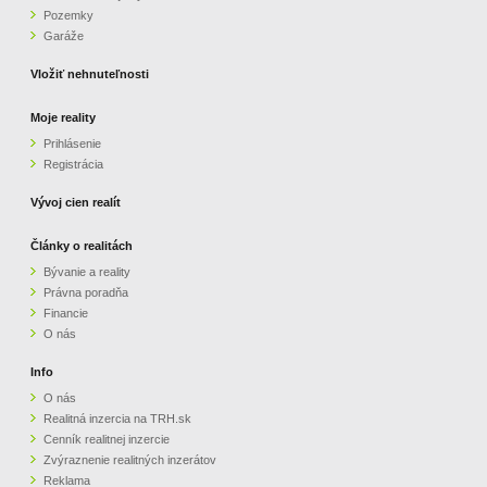
Pozemky
ZVÝRAZNENIE REALITNÝCH INZERÁTOV
Garáže
Vložiť nehnuteľnosti
REKLAMA
Moje reality
Prihlásenie
PARTNERI
Registrácia
OBCHODNÉ PODMIENKY
Vývoj cien realít
Články o realitách
KONTAKT
Bývanie a reality
Právna poradňa
PRIPOMIENKY
Financie
O nás
Info
O nás
Realitná inzercia na TRH.sk
Cenník realitnej inzercie
Zvýraznenie realitných inzerátov
Reklama