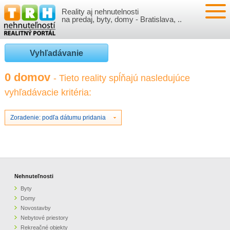
Reality aj nehnutelnosti
NEHNUTEĽNOSTI
na predaj, byty, domy - Bratislava, ..
BYTY
VLOŽIŤ NEHNUTEĽNOSTI
Vyhľadávanie
DOMY
MOJE REALITY
0 domov
- Tieto reality spĺňajú nasledujúce
vyhľadávacie kritéria:
NOVOSTAVBY
PRIHLÁSENIE
VÝVOJ CIEN REALÍT
NEBYTOVÉ PRIESTORY
REGISTRÁCIA
Zoradenie: podľa dátumu pridania
ČLÁNKY O REALITÁCH
REKREAČNÉ OBJEKTY
BÝVANIE A REALITY
INFO
POZEMKY
PRÁVNA PORADŇA
O NÁS
Nehnuteľnosti
Byty
GARÁŽE
FINANCIE
REALITNÁ INZERCIA NA TRH.SK
Domy
Novostavby
Nebytové priestory
O NÁS
CENNÍK REALITNEJ INZERCIE
Rekreačné objekty