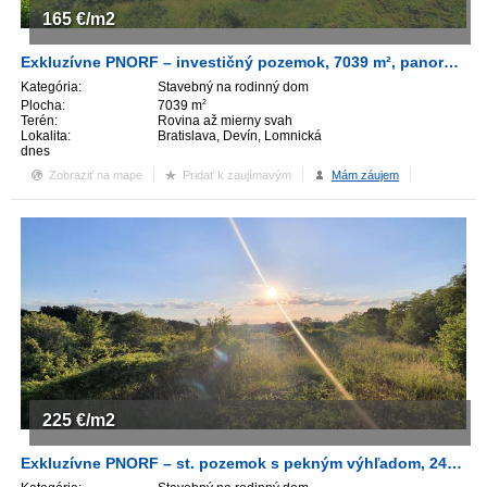
165
€/m2
ZVÝRAZNENIE REALITNÝCH INZERÁTOV
Exkluzívne PNORF – investičný pozemok, 7039 m², panoramatický výhľad, Devín
Kategória:
Stavebný na rodinný dom
REKLAMA
Plocha:
7039 m
2
Terén:
Rovina až mierny svah
Lokalita:
Bratislava, Devín, Lomnická
PARTNERI
dnes
Zobraziť na mape
Pridať k zaujímavým
Mám záujem
OBCHODNÉ PODMIENKY
KONTAKT
PRIPOMIENKY
225
€/m2
Exkluzívne PNORF – st. pozemok s pekným výhľadom, 2436 m², Dolnokorunská ul. - Devín