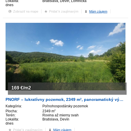
Lokalita:
Bratislava, Devín, Lomnická
dnes
Zobraziť na mape
Pridať k zaujímavým
Mám záujem
169
€/m2
PNORF – lukratívny pozemok, 2349 m², panoramatický výhľad, Devín
Kategória:
Poľnohospodársky pozemok
Plocha:
2349 m
2
Terén:
Rovina až mierny svah
Lokalita:
Bratislava, Devín
dnes
Pridať k zaujímavým
Mám záujem