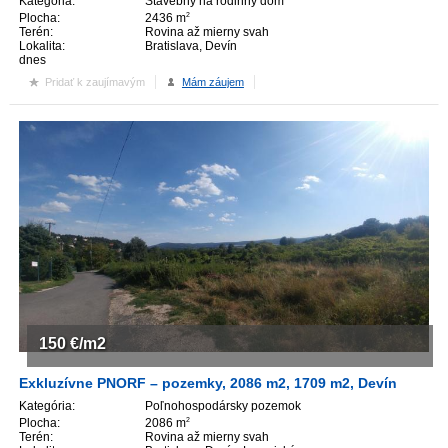
Kategória:
Stavebný na rodinný dom
Plocha:
2436 m
2
Terén:
Rovina až mierny svah
Lokalita:
Bratislava, Devín
dnes
Pridať k zaujímavým
Mám záujem
150
€/m2
Exkluzívne PNORF – pozemky, 2086 m2, 1709 m2, Devín
Kategória:
Poľnohospodársky pozemok
Plocha:
2086 m
2
Terén:
Rovina až mierny svah