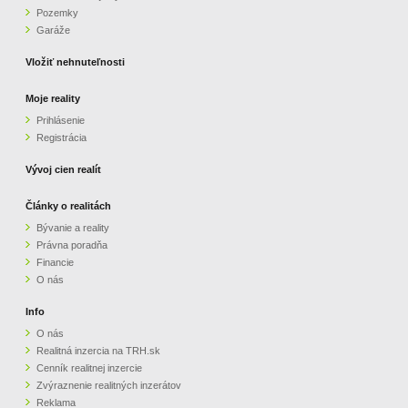
Pozemky
ZVÝRAZNENIE REALITNÝCH INZERÁTOV
Garáže
Vložiť nehnuteľnosti
REKLAMA
Moje reality
Prihlásenie
PARTNERI
Registrácia
OBCHODNÉ PODMIENKY
Vývoj cien realít
Články o realitách
KONTAKT
Bývanie a reality
Právna poradňa
PRIPOMIENKY
Financie
O nás
Info
O nás
Realitná inzercia na TRH.sk
Cenník realitnej inzercie
Zvýraznenie realitných inzerátov
Reklama