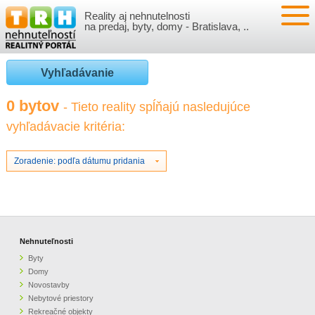
Reality aj nehnutelnosti
NEHNUTEĽNOSTI
na predaj, byty, domy - Bratislava, ..
BYTY
VLOŽIŤ NEHNUTEĽNOSTI
Vyhľadávanie
DOMY
MOJE REALITY
0 bytov
- Tieto reality spĺňajú nasledujúce
vyhľadávacie kritéria:
NOVOSTAVBY
PRIHLÁSENIE
VÝVOJ CIEN REALÍT
NEBYTOVÉ PRIESTORY
REGISTRÁCIA
Zoradenie: podľa dátumu pridania
ČLÁNKY O REALITÁCH
REKREAČNÉ OBJEKTY
BÝVANIE A REALITY
INFO
POZEMKY
PRÁVNA PORADŇA
O NÁS
Nehnuteľnosti
Byty
GARÁŽE
FINANCIE
REALITNÁ INZERCIA NA TRH.SK
Domy
Novostavby
Nebytové priestory
O NÁS
CENNÍK REALITNEJ INZERCIE
Rekreačné objekty