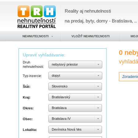
Reality aj nehnutelnosti
na predaj, byty, domy - Bratislava, ..
NEHNUTEĽNOSTI
VLOŽIŤ NEHNUTEĽNOSTI
MOJ
0 neb
Upraviť vyhľadávanie:
vyhľadáv
Druh
nebytový priestor
nehnuteľnosti:
dopyt
Typ inzercie:
Zoradeni
Slovensko
Štát:
Bratislavský
Kraj:
Bratislava
Okres:
Bratislava IV
Obec:
Devínska Nová Ves
Lokalita: