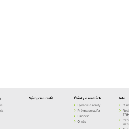
y
Vývoj cien realít
Články o realitách
Info
ie
Bývanie a reality
O n
cia
Právna poradňa
Real
TRH
Financie
Cenn
O nás
inze