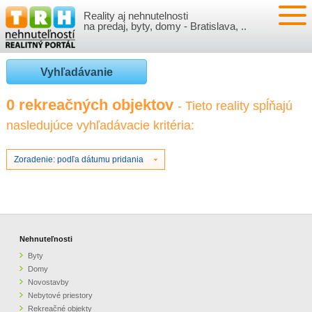
Reality aj nehnutelnosti
NEHNUTEĽNOSTI
na predaj, byty, domy - Bratislava, ..
BYTY
VLOŽIŤ NEHNUTEĽNOSTI
Vyhľadávanie
DOMY
MOJE REALITY
0 rekreačných objektov
- Tieto reality spĺňajú
nasledujúce vyhľadávacie kritéria:
NOVOSTAVBY
PRIHLÁSENIE
VÝVOJ CIEN REALÍT
NEBYTOVÉ PRIESTORY
REGISTRÁCIA
Zoradenie: podľa dátumu pridania
ČLÁNKY O REALITÁCH
REKREAČNÉ OBJEKTY
BÝVANIE A REALITY
INFO
POZEMKY
PRÁVNA PORADŇA
O NÁS
Nehnuteľnosti
Byty
GARÁŽE
FINANCIE
REALITNÁ INZERCIA NA TRH.SK
Domy
Novostavby
Nebytové priestory
O NÁS
CENNÍK REALITNEJ INZERCIE
Rekreačné objekty