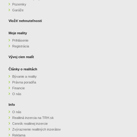
Pozemky
ZVÝRAZNENIE REALITNÝCH INZERÁTOV
Garáže
Vložiť nehnuteľnosti
REKLAMA
Moje reality
Prihlásenie
PARTNERI
Registrácia
OBCHODNÉ PODMIENKY
Vývoj cien realít
Články o realitách
KONTAKT
Bývanie a reality
Právna poradňa
PRIPOMIENKY
Financie
O nás
Info
O nás
Realitná inzercia na TRH.sk
Cenník realitnej inzercie
Zvýraznenie realitných inzerátov
Reklama