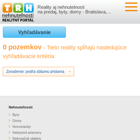
Reality aj nehnutelnosti
NEHNUTEĽNOSTI
na predaj, byty, domy - Bratislava, ..
BYTY
VLOŽIŤ NEHNUTEĽNOSTI
Vyhľadávanie
DOMY
MOJE REALITY
0 pozemkov
- Tieto reality spĺňajú nasledujúce
vyhľadávacie kritéria:
NOVOSTAVBY
PRIHLÁSENIE
VÝVOJ CIEN REALÍT
NEBYTOVÉ PRIESTORY
REGISTRÁCIA
Zoradenie: podľa dátumu pridania
ČLÁNKY O REALITÁCH
REKREAČNÉ OBJEKTY
BÝVANIE A REALITY
INFO
POZEMKY
PRÁVNA PORADŇA
O NÁS
Nehnuteľnosti
Byty
GARÁŽE
FINANCIE
REALITNÁ INZERCIA NA TRH.SK
Domy
Novostavby
Nebytové priestory
O NÁS
CENNÍK REALITNEJ INZERCIE
Rekreačné objekty