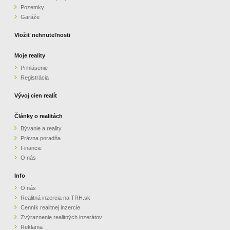
Pozemky
ZVÝRAZNENIE REALITNÝCH INZERÁTOV
Garáže
Vložiť nehnuteľnosti
REKLAMA
Moje reality
Prihlásenie
PARTNERI
Registrácia
OBCHODNÉ PODMIENKY
Vývoj cien realít
Články o realitách
KONTAKT
Bývanie a reality
Právna poradňa
PRIPOMIENKY
Financie
O nás
Info
O nás
Realitná inzercia na TRH.sk
Cenník realitnej inzercie
Zvýraznenie realitných inzerátov
Reklama