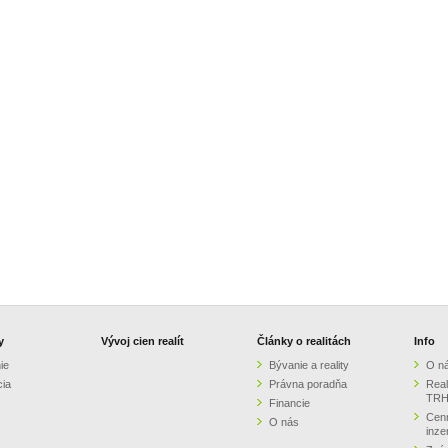
y
Vývoj cien realít
Články o realitách
Info
ie
Bývanie a reality
O n
cia
Právna poradňa
Real
TRH
Financie
Cenn
O nás
inze