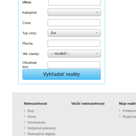
Ulica:
Kategória:
Cena:
Eur
Typ ceny:
Plocha:
-- nezáleží --
Vek stavby:
Obsahuje
text:
Nehnuteľnosti
Vložiť nehnuteľnosti
Moje realit
Byty
Prihlásen
Domy
Registrá
Novostavby
Nebytové priestory
Rekreačné objekty