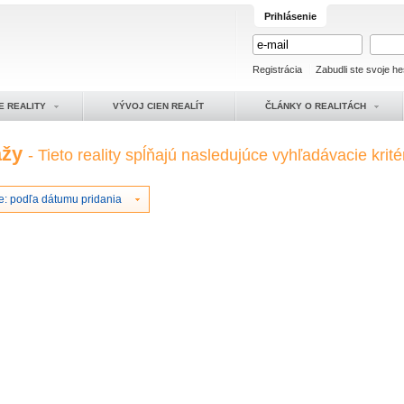
Prihlásenie
Registrácia
Zabudli ste svoje he
E REALITY
VÝVOJ CIEN REALÍT
ČLÁNKY O REALITÁCH
ážy
- Tieto reality spĺňajú nasledujúce vyhľadávacie krité
e: podľa dátumu pridania