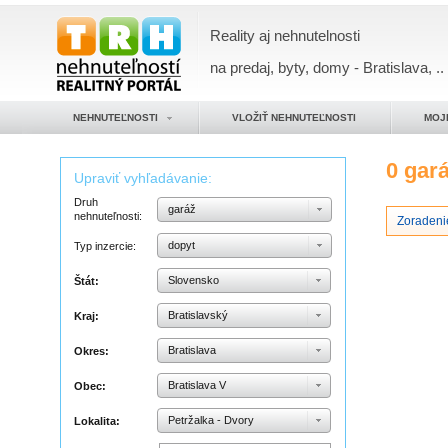
Reality aj nehnutelnosti
na predaj, byty, domy - Bratislava, ..
NEHNUTEĽNOSTI
VLOŽIŤ NEHNUTEĽNOSTI
MOJ
0 gar
Upraviť vyhľadávanie:
Druh
garáž
nehnuteľnosti:
Zoradeni
dopyt
Typ inzercie:
Slovensko
Štát:
Bratislavský
Kraj:
Bratislava
Okres:
Bratislava V
Obec:
Petržalka - Dvory
Lokalita: