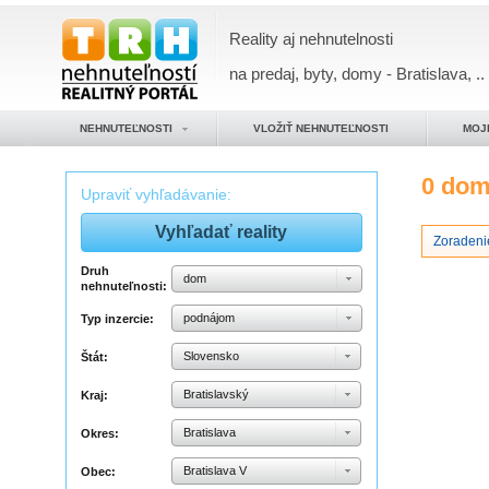
Reality aj nehnutelnosti
na predaj, byty, domy - Bratislava, ..
NEHNUTEĽNOSTI
VLOŽIŤ NEHNUTEĽNOSTI
MOJ
0 do
Upraviť vyhľadávanie:
Zoradeni
Druh
dom
nehnuteľnosti:
podnájom
Typ inzercie:
Slovensko
Štát:
Bratislavský
Kraj:
Bratislava
Okres:
Bratislava V
Obec: