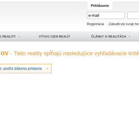
Prihlásenie
Registrácia
Zabudli ste svoje he
E REALITY
VÝVOJ CIEN REALÍT
ČLÁNKY O REALITÁCH
mov
- Tieto reality spĺňajú nasledujúce vyhľadávacie krité
e: podľa dátumu pridania