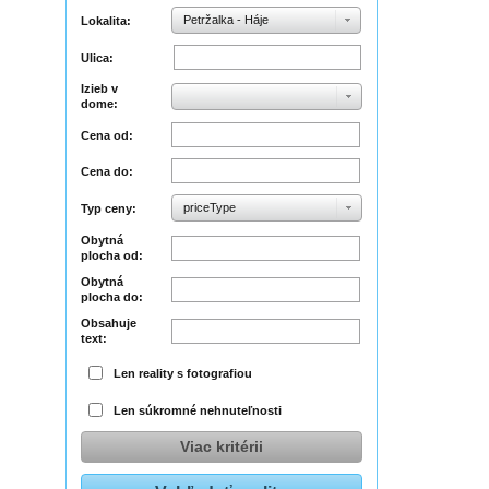
Petržalka - Háje
Lokalita:
Ulica:
Izieb v
dome:
Cena od:
Cena do:
priceType
Typ ceny:
Obytná
plocha od:
Obytná
plocha do:
Obsahuje
text:
Len reality s fotografiou
Len súkromné nehnuteľnosti
Viac kritérii