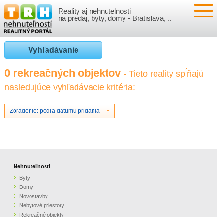
Reality aj nehnutelnosti
NEHNUTEĽNOSTI
na predaj, byty, domy - Bratislava, ..
BYTY
VLOŽIŤ NEHNUTEĽNOSTI
Vyhľadávanie
DOMY
MOJE REALITY
0 rekreačných objektov
- Tieto reality spĺňajú
nasledujúce vyhľadávacie kritéria:
NOVOSTAVBY
PRIHLÁSENIE
VÝVOJ CIEN REALÍT
NEBYTOVÉ PRIESTORY
REGISTRÁCIA
Zoradenie: podľa dátumu pridania
ČLÁNKY O REALITÁCH
REKREAČNÉ OBJEKTY
BÝVANIE A REALITY
INFO
POZEMKY
PRÁVNA PORADŇA
O NÁS
Nehnuteľnosti
Byty
GARÁŽE
FINANCIE
REALITNÁ INZERCIA NA TRH.SK
Domy
Novostavby
Nebytové priestory
O NÁS
CENNÍK REALITNEJ INZERCIE
Rekreačné objekty