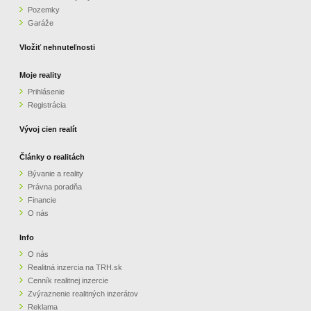
Pozemky
ZVÝRAZNENIE REALITNÝCH INZERÁTOV
Garáže
Vložiť nehnuteľnosti
REKLAMA
Moje reality
Prihlásenie
PARTNERI
Registrácia
OBCHODNÉ PODMIENKY
Vývoj cien realít
Články o realitách
KONTAKT
Bývanie a reality
Právna poradňa
PRIPOMIENKY
Financie
O nás
Info
O nás
Realitná inzercia na TRH.sk
Cenník realitnej inzercie
Zvýraznenie realitných inzerátov
Reklama