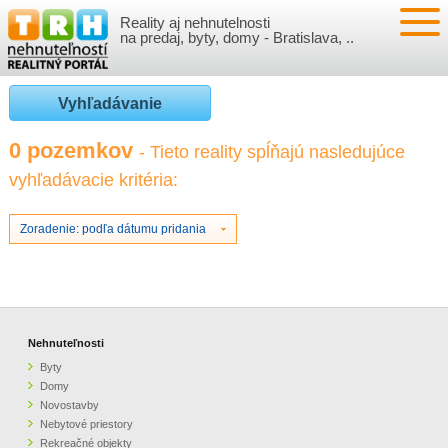
Reality aj nehnutelnosti
NEHNUTEĽNOSTI
na predaj, byty, domy - Bratislava, ..
BYTY
VLOŽIŤ NEHNUTEĽNOSTI
Vyhľadávanie
DOMY
MOJE REALITY
0 pozemkov
- Tieto reality spĺňajú nasledujúce
vyhľadávacie kritéria:
NOVOSTAVBY
PRIHLÁSENIE
VÝVOJ CIEN REALÍT
NEBYTOVÉ PRIESTORY
REGISTRÁCIA
Zoradenie: podľa dátumu pridania
ČLÁNKY O REALITÁCH
REKREAČNÉ OBJEKTY
BÝVANIE A REALITY
INFO
POZEMKY
PRÁVNA PORADŇA
O NÁS
Nehnuteľnosti
Byty
GARÁŽE
FINANCIE
REALITNÁ INZERCIA NA TRH.SK
Domy
Novostavby
Nebytové priestory
O NÁS
CENNÍK REALITNEJ INZERCIE
Rekreačné objekty