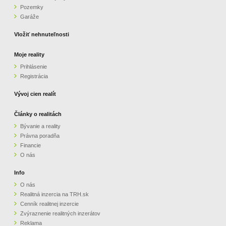
Pozemky
ZVÝRAZNENIE REALITNÝCH INZERÁTOV
Garáže
Vložiť nehnuteľnosti
REKLAMA
Moje reality
Prihlásenie
PARTNERI
Registrácia
OBCHODNÉ PODMIENKY
Vývoj cien realít
Články o realitách
KONTAKT
Bývanie a reality
Právna poradňa
PRIPOMIENKY
Financie
O nás
Info
O nás
Realitná inzercia na TRH.sk
Cenník realitnej inzercie
Zvýraznenie realitných inzerátov
Reklama