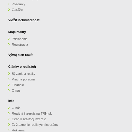
Pozemky
ZVÝRAZNENIE REALITNÝCH INZERÁTOV
Garáže
Vložiť nehnuteľnosti
REKLAMA
Moje reality
Prihlásenie
PARTNERI
Registrácia
OBCHODNÉ PODMIENKY
Vývoj cien realít
Články o realitách
KONTAKT
Bývanie a reality
Právna poradňa
PRIPOMIENKY
Financie
O nás
Info
O nás
Realitná inzercia na TRH.sk
Cenník realitnej inzercie
Zvýraznenie realitných inzerátov
Reklama