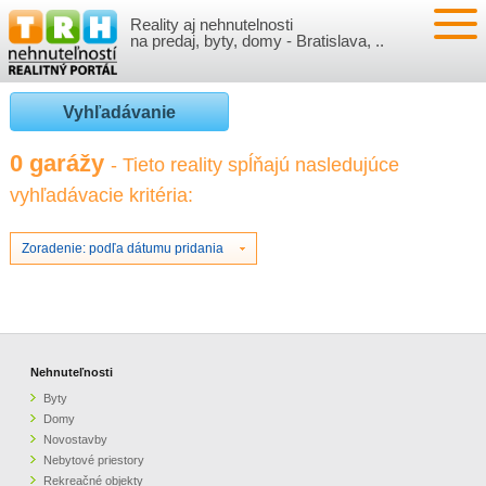
Reality aj nehnutelnosti
NEHNUTEĽNOSTI
na predaj, byty, domy - Bratislava, ..
BYTY
VLOŽIŤ NEHNUTEĽNOSTI
Vyhľadávanie
DOMY
MOJE REALITY
0 garážy
- Tieto reality spĺňajú nasledujúce
vyhľadávacie kritéria:
NOVOSTAVBY
PRIHLÁSENIE
VÝVOJ CIEN REALÍT
NEBYTOVÉ PRIESTORY
REGISTRÁCIA
Zoradenie: podľa dátumu pridania
ČLÁNKY O REALITÁCH
REKREAČNÉ OBJEKTY
BÝVANIE A REALITY
INFO
POZEMKY
PRÁVNA PORADŇA
O NÁS
Nehnuteľnosti
Byty
GARÁŽE
FINANCIE
REALITNÁ INZERCIA NA TRH.SK
Domy
Novostavby
Nebytové priestory
O NÁS
CENNÍK REALITNEJ INZERCIE
Rekreačné objekty