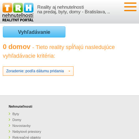
Reality aj nehnutelnosti
NEHNUTEĽNOSTI
na predaj, byty, domy - Bratislava, ..
BYTY
VLOŽIŤ NEHNUTEĽNOSTI
Vyhľadávanie
DOMY
MOJE REALITY
0 domov
- Tieto reality spĺňajú nasledujúce
vyhľadávacie kritéria:
NOVOSTAVBY
PRIHLÁSENIE
VÝVOJ CIEN REALÍT
NEBYTOVÉ PRIESTORY
REGISTRÁCIA
Zoradenie: podľa dátumu pridania
ČLÁNKY O REALITÁCH
REKREAČNÉ OBJEKTY
BÝVANIE A REALITY
INFO
POZEMKY
PRÁVNA PORADŇA
O NÁS
Nehnuteľnosti
Byty
GARÁŽE
FINANCIE
REALITNÁ INZERCIA NA TRH.SK
Domy
Novostavby
Nebytové priestory
O NÁS
CENNÍK REALITNEJ INZERCIE
Rekreačné objekty