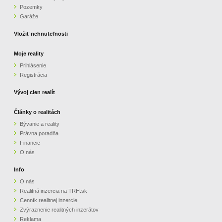
Pozemky
ZVÝRAZNENIE REALITNÝCH INZERÁTOV
Garáže
Vložiť nehnuteľnosti
REKLAMA
Moje reality
Prihlásenie
PARTNERI
Registrácia
OBCHODNÉ PODMIENKY
Vývoj cien realít
Články o realitách
KONTAKT
Bývanie a reality
Právna poradňa
PRIPOMIENKY
Financie
O nás
Info
O nás
Realitná inzercia na TRH.sk
Cenník realitnej inzercie
Zvýraznenie realitných inzerátov
Reklama