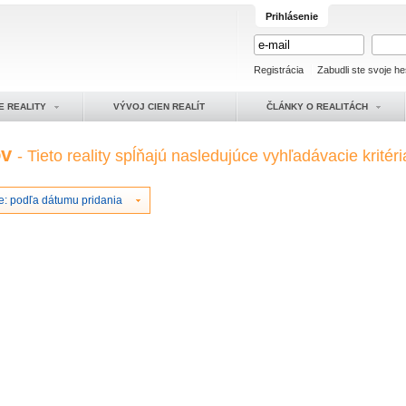
Prihlásenie
Registrácia
Zabudli ste svoje he
E REALITY
VÝVOJ CIEN REALÍT
ČLÁNKY O REALITÁCH
ov
- Tieto reality spĺňajú nasledujúce vyhľadávacie kritéri
e: podľa dátumu pridania