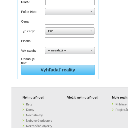
Ulica:
Počet izieb:
Cena:
Eur
Typ ceny:
Plocha:
-- nezáleží --
Vek stavby:
Obsahuje
text:
Nehnuteľnosti
Vložiť nehnuteľnosti
Moje realit
Byty
Prihlásen
Domy
Registrá
Novostavby
Nebytové priestory
Rekreačné objekty