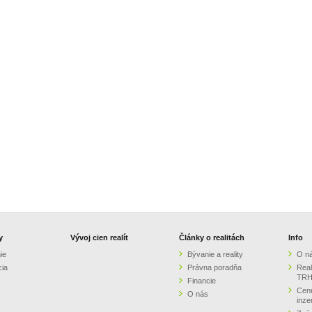
y
Vývoj cien realít
Články o realitách
Info
ie
Bývanie a reality
O n
cia
Právna poradňa
Real
TRH
Financie
Cenn
O nás
inze