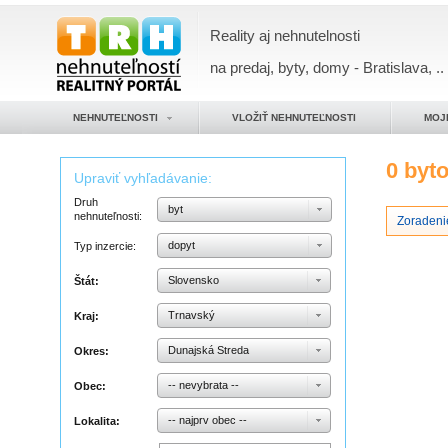
Reality aj nehnutelnosti
na predaj, byty, domy - Bratislava, ..
NEHNUTEĽNOSTI
VLOŽIŤ NEHNUTEĽNOSTI
MOJ
0 byt
Upraviť vyhľadávanie:
Druh
byt
nehnuteľnosti:
Zoradeni
dopyt
Typ inzercie:
Slovensko
Štát:
Trnavský
Kraj:
Dunajská Streda
Okres:
-- nevybrata --
Obec:
-- najprv obec --
Lokalita: