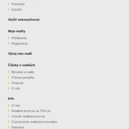
Pozemky
ZVÝRAZNENIE REALITNÝCH INZERÁTOV
Garáže
Vložiť nehnuteľnosti
REKLAMA
Moje reality
Prihlásenie
PARTNERI
Registrácia
OBCHODNÉ PODMIENKY
Vývoj cien realít
Články o realitách
KONTAKT
Bývanie a reality
Právna poradňa
PRIPOMIENKY
Financie
O nás
Info
O nás
Realitná inzercia na TRH.sk
Cenník realitnej inzercie
Zvýraznenie realitných inzerátov
Reklama