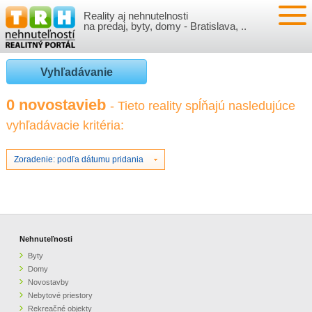
Reality aj nehnutelnosti
NEHNUTEĽNOSTI
na predaj, byty, domy - Bratislava, ..
BYTY
VLOŽIŤ NEHNUTEĽNOSTI
Vyhľadávanie
DOMY
MOJE REALITY
0 novostavieb
- Tieto reality spĺňajú nasledujúce
vyhľadávacie kritéria:
NOVOSTAVBY
PRIHLÁSENIE
VÝVOJ CIEN REALÍT
NEBYTOVÉ PRIESTORY
REGISTRÁCIA
Zoradenie: podľa dátumu pridania
ČLÁNKY O REALITÁCH
REKREAČNÉ OBJEKTY
BÝVANIE A REALITY
INFO
POZEMKY
PRÁVNA PORADŇA
O NÁS
Nehnuteľnosti
Byty
GARÁŽE
FINANCIE
REALITNÁ INZERCIA NA TRH.SK
Domy
Novostavby
Nebytové priestory
O NÁS
CENNÍK REALITNEJ INZERCIE
Rekreačné objekty