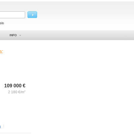
slo
INFO
a:
109 000
€
2 180
€/m
2
m