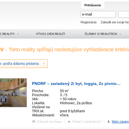
Prihlásenie
Registrácia
Zabudli ste svoje he
E REALITY
VÝVOJ CIEN REALÍT
ČLÁNKY O REALITÁCH
ov
- Tieto reality spĺňajú nasledujúce vyhľadávacie kritéri
e: podľa dátumu pridania
PNORF – zariadený 2i byt, loggia, 2x pivnica, centrum – ul. Za Poštou
Plocha:
50 m
2
Poschodie:
3. / 5
Vek:
< 50 rokov
Lokalita:
Hlohovec, Za poštou
ií
Vložené na
TRH.sk:
pred 9 tyždňami
Aktualizované:
včera
Zobraziť na mape
Pridať k zaujímavým
Mám záuje