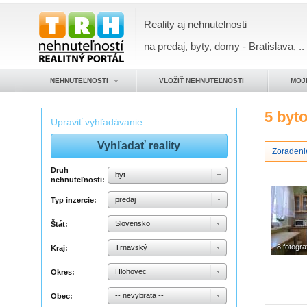
Reality aj nehnutelnosti
na predaj, byty, domy - Bratislava, ..
NEHNUTEĽNOSTI
VLOŽIŤ NEHNUTEĽNOSTI
MOJ
5 byt
Upraviť vyhľadávanie:
Zoradeni
Druh
byt
nehnuteľnosti:
predaj
Typ inzercie:
Slovensko
Štát:
8 fotograf
Trnavský
Kraj:
Hlohovec
Okres:
-- nevybrata --
Obec: