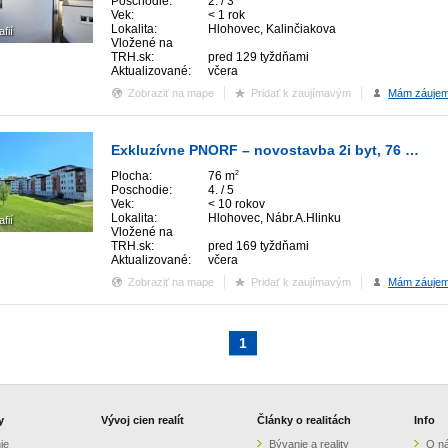
Poschodie:
2. / 3
Vek:
< 1 rok
Lokalita:
Hlohovec, Kalinčiakova
afií
Vložené na
TRH.sk:
pred 129 tyždňami
Aktualizované:
včera
Zobraziť na mape
Pridať k zaujímavým
Mám záuje
Exkluzívne PNORF – novostavba 2i byt, 76 m2, terasa a loggia, ul. Nábr. A. Hlinku – Sihoť
Plocha:
76 m
2
Poschodie:
4. / 5
Vek:
< 10 rokov
Lokalita:
Hlohovec, Nábr.A.Hlinku
afií
Vložené na
TRH.sk:
pred 169 tyždňami
Aktualizované:
včera
Zobraziť na mape
Pridať k zaujímavým
Mám záuje
1
y
Vývoj cien realít
Články o realitách
Info
ie
Bývanie a reality
O n