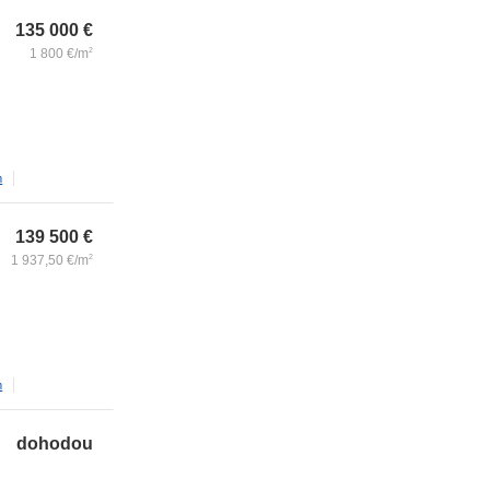
135 000
€
1 800
€/m
2
m
139 500
€
1 937,50
€/m
2
m
dohodou