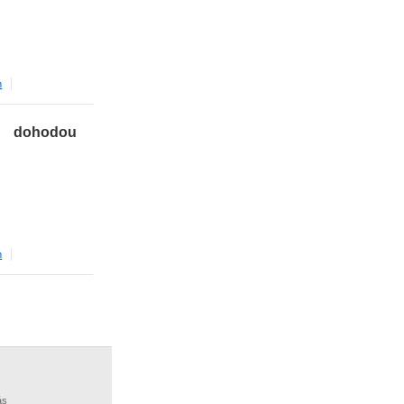
m
dohodou
m
ás