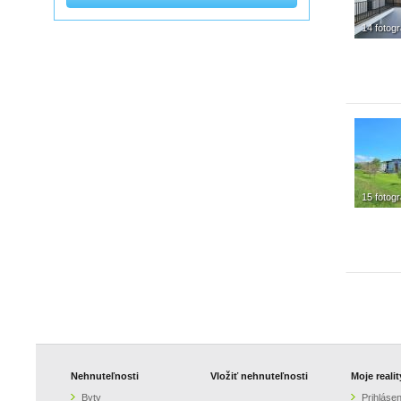
14 fotogr
15 fotogr
Nehnuteľnosti
Vložiť nehnuteľnosti
Moje realit
Byty
Prihlásen