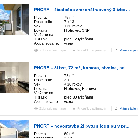
PNORF – čiastočne zrekonštruovaný 3-izbový byt, balkón, pivnica, výťah, ul. SNP
Plocha:
75 m
2
Poschodie:
7. / 13
Vek:
< 30 rokov
Lokalita:
Hlohovec, SNP
afií
Vložené na
TRH.sk:
pred 12 tyždňami
Aktualizované:
včera
Zobraziť na mape
Pridať k zaujímavým
Mám záuje
PNORF – 3i byt, 72 m2, komora, pivnica, balkón, výťah, Hlohová ul.
Plocha:
72 m
2
Poschodie:
2. / 7
Vek:
< 30 rokov
Lokalita:
Hlohovec, Hlohová
ií
Vložené na
TRH.sk:
pred 80 tyždňami
Aktualizované:
včera
Zobraziť na mape
Pridať k zaujímavým
Mám záuje
PNORF – novostavba 2i bytu s loggiou v prémiovom polyfunkčnom objekte KALINČIAKOVA
Plocha:
60 m
2