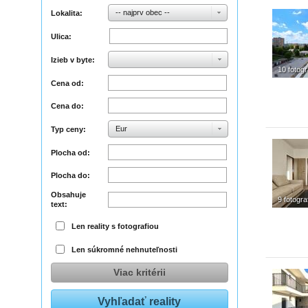
-- najprv obec --
Lokalita:
Ulica:
Izieb v byte:
10 fotogr
Cena od:
Cena do:
Eur
Typ ceny:
Plocha od:
Plocha do:
Obsahuje
9 fotograf
text:
Len reality s fotografiou
Len súkromné nehnuteľnosti
Viac kritérii