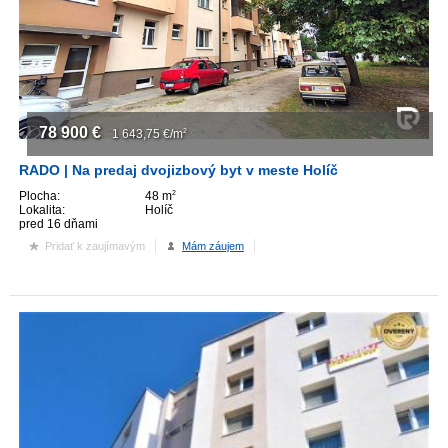
ZVÝRAZNENIE REALITNÝCH INZERÁTOV
REKLAMA
78 900
€
PARTNERI
1 643,75
€/m
2
RADO | Na predaj dvojizbový byt v meste Holíč
OBCHODNÉ PODMIENKY
Plocha:
48 m
2
Lokalita:
Holíč
pred 16 dňami
KONTAKT
Pridať k zaujímavým
Mám záujem
PRIPOMIENKY