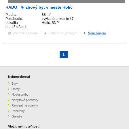
RADO | 4-izbový byt v meste Holíč
Plocha:
88 m
2
Poschodie:
zvýšené prízemie / 7
Lokalita:
Holíč, SNP
pred 5 dňami
Zobraziť na mape
Pridať k zaujímavým
Mám záujem
1
Nehnuteľnosti
Byty
Domy
Novostavby
Nebytové priestory
Rekreačné objekty
Pozemky
Garáže
Vložiť nehnuteľnosti