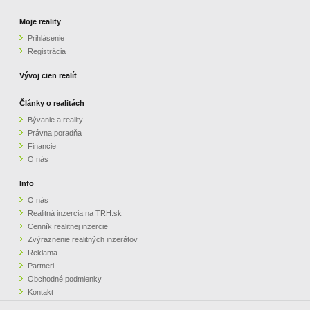
Moje reality
Prihlásenie
Registrácia
Vývoj cien realít
Články o realitách
Bývanie a reality
Právna poradňa
Financie
O nás
Info
O nás
Realitná inzercia na TRH.sk
Cenník realitnej inzercie
Zvýraznenie realitných inzerátov
Reklama
Partneri
Obchodné podmienky
Kontakt
Pripomienky