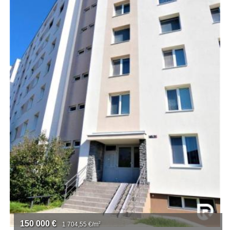
150 000
€
1 704,55
€/m
2