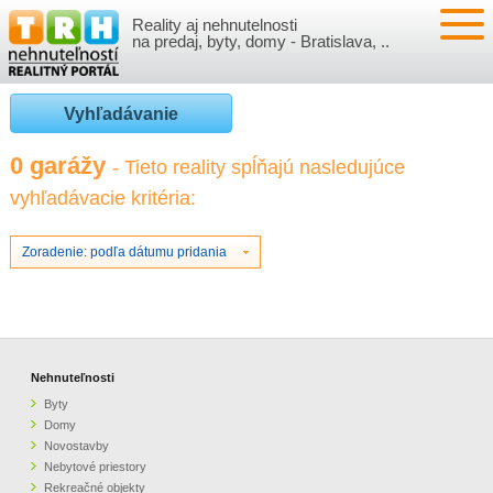
Reality aj nehnutelnosti
NEHNUTEĽNOSTI
na predaj, byty, domy - Bratislava, ..
BYTY
VLOŽIŤ NEHNUTEĽNOSTI
Vyhľadávanie
DOMY
MOJE REALITY
0 garážy
- Tieto reality spĺňajú nasledujúce
vyhľadávacie kritéria:
NOVOSTAVBY
PRIHLÁSENIE
VÝVOJ CIEN REALÍT
NEBYTOVÉ PRIESTORY
REGISTRÁCIA
Zoradenie: podľa dátumu pridania
ČLÁNKY O REALITÁCH
REKREAČNÉ OBJEKTY
BÝVANIE A REALITY
INFO
POZEMKY
PRÁVNA PORADŇA
O NÁS
Nehnuteľnosti
Byty
GARÁŽE
FINANCIE
REALITNÁ INZERCIA NA TRH.SK
Domy
Novostavby
Nebytové priestory
O NÁS
CENNÍK REALITNEJ INZERCIE
Rekreačné objekty