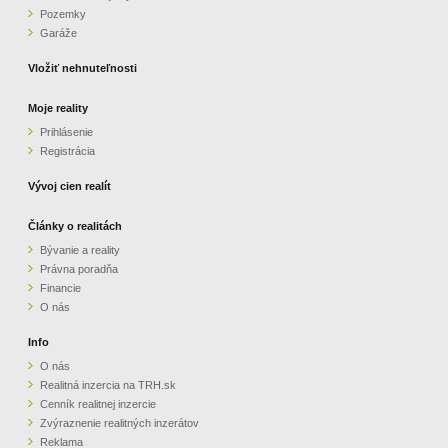
Pozemky
ZVÝRAZNENIE REALITNÝCH INZERÁTOV
Garáže
Vložiť nehnuteľnosti
REKLAMA
Moje reality
Prihlásenie
PARTNERI
Registrácia
OBCHODNÉ PODMIENKY
Vývoj cien realít
Články o realitách
KONTAKT
Bývanie a reality
Právna poradňa
PRIPOMIENKY
Financie
O nás
Info
O nás
Realitná inzercia na TRH.sk
Cenník realitnej inzercie
Zvýraznenie realitných inzerátov
Reklama