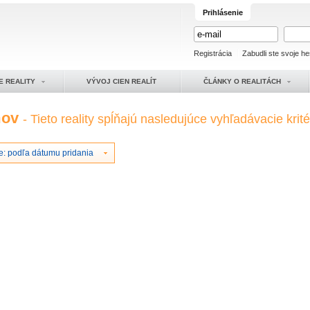
Prihlásenie
Registrácia
Zabudli ste svoje he
E REALITY
VÝVOJ CIEN REALÍT
ČLÁNKY O REALITÁCH
mov
- Tieto reality spĺňajú nasledujúce vyhľadávacie krité
e: podľa dátumu pridania