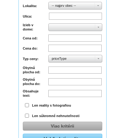
-- najprv obec --
Lokalita:
Ulica:
Izieb v
dome:
Cena od:
Cena do:
priceType
Typ ceny:
Obytná
plocha od:
Obytná
plocha do:
Obsahuje
text:
Len reality s fotografiou
Len súkromné nehnuteľnosti
Viac kritérii