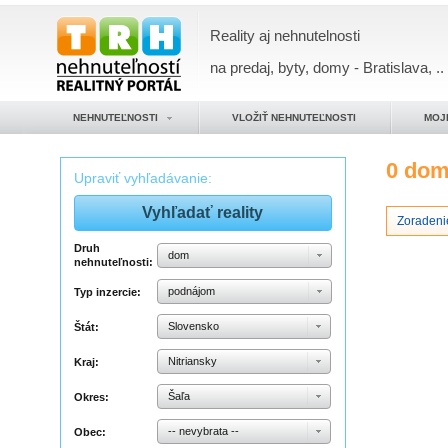
Reality aj nehnutelnosti
na predaj, byty, domy - Bratislava, ..
NEHNUTEĽNOSTI
VLOŽIŤ NEHNUTEĽNOSTI
MOJ
0 do
Upraviť vyhľadávanie:
Zoradeni
Druh
dom
nehnuteľnosti:
podnájom
Typ inzercie:
Slovensko
Štát:
Nitriansky
Kraj:
Šaľa
Okres:
-- nevybrata --
Obec: