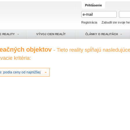
Prihlásenie
Registrácia
Zabudli ste svoje he
E REALITY
VÝVOJ CIEN REALÍT
ČLÁNKY O REALITÁCH
reačných objektov
- Tieto reality spĺňajú nasledujúc
acie kritéria:
: podla ceny od najnižšej