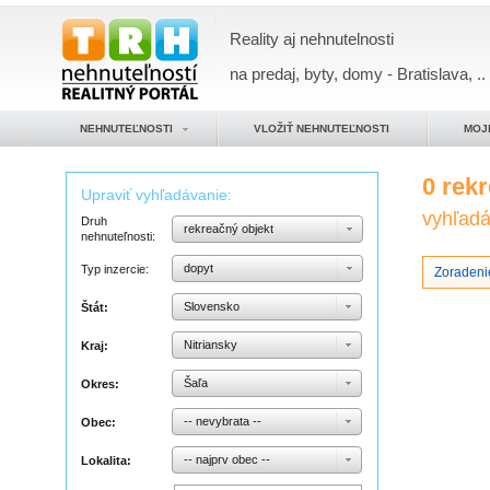
Reality aj nehnutelnosti
na predaj, byty, domy - Bratislava, ..
NEHNUTEĽNOSTI
VLOŽIŤ NEHNUTEĽNOSTI
MOJ
0 rek
Upraviť vyhľadávanie:
vyhľadáv
Druh
rekreačný objekt
nehnuteľnosti:
dopyt
Typ inzercie:
Zoradenie
Slovensko
Štát:
Nitriansky
Kraj:
Šaľa
Okres:
-- nevybrata --
Obec:
-- najprv obec --
Lokalita: