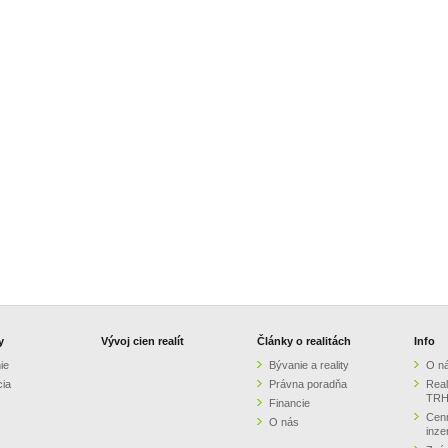
y
Vývoj cien realít
Články o realitách
Info
ie
Bývanie a reality
O n
cia
Právna poradňa
Real
TRH
Financie
Cenn
O nás
inze