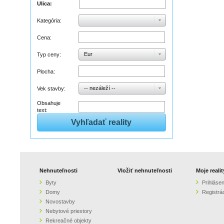
Ulica:
Kategória:
Cena:
Eur
Typ ceny:
Plocha:
-- nezáleží --
Vek stavby:
Obsahuje
text:
Nehnuteľnosti
Vložiť nehnuteľnosti
Moje realit
Byty
Prihlásen
Domy
Registrá
Novostavby
Nebytové priestory
Rekreačné objekty