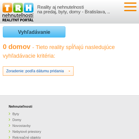
Reality aj nehnutelnosti
NEHNUTEĽNOSTI
na predaj, byty, domy - Bratislava, ..
BYTY
VLOŽIŤ NEHNUTEĽNOSTI
Vyhľadávanie
DOMY
MOJE REALITY
0 domov
- Tieto reality spĺňajú nasledujúce
vyhľadávacie kritéria:
NOVOSTAVBY
PRIHLÁSENIE
VÝVOJ CIEN REALÍT
NEBYTOVÉ PRIESTORY
REGISTRÁCIA
Zoradenie: podľa dátumu pridania
ČLÁNKY O REALITÁCH
REKREAČNÉ OBJEKTY
BÝVANIE A REALITY
INFO
POZEMKY
PRÁVNA PORADŇA
O NÁS
Nehnuteľnosti
Byty
GARÁŽE
FINANCIE
REALITNÁ INZERCIA NA TRH.SK
Domy
Novostavby
Nebytové priestory
O NÁS
CENNÍK REALITNEJ INZERCIE
Rekreačné objekty