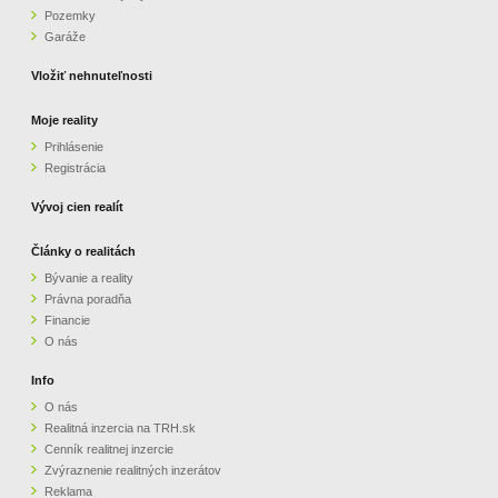
Pozemky
ZVÝRAZNENIE REALITNÝCH INZERÁTOV
Garáže
Vložiť nehnuteľnosti
REKLAMA
Moje reality
Prihlásenie
PARTNERI
Registrácia
OBCHODNÉ PODMIENKY
Vývoj cien realít
Články o realitách
KONTAKT
Bývanie a reality
Právna poradňa
PRIPOMIENKY
Financie
O nás
Info
O nás
Realitná inzercia na TRH.sk
Cenník realitnej inzercie
Zvýraznenie realitných inzerátov
Reklama