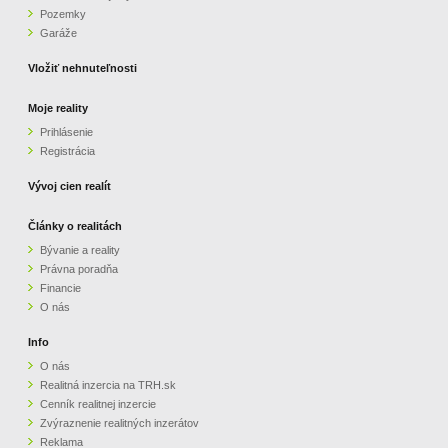
Pozemky
ZVÝRAZNENIE REALITNÝCH INZERÁTOV
Garáže
Vložiť nehnuteľnosti
REKLAMA
Moje reality
Prihlásenie
PARTNERI
Registrácia
OBCHODNÉ PODMIENKY
Vývoj cien realít
Články o realitách
KONTAKT
Bývanie a reality
Právna poradňa
PRIPOMIENKY
Financie
O nás
Info
O nás
Realitná inzercia na TRH.sk
Cenník realitnej inzercie
Zvýraznenie realitných inzerátov
Reklama