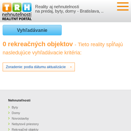
Reality aj nehnutelnosti
NEHNUTEĽNOSTI
na predaj, byty, domy - Bratislava, ..
BYTY
VLOŽIŤ NEHNUTEĽNOSTI
Vyhľadávanie
DOMY
MOJE REALITY
0 rekreačných objektov
- Tieto reality spĺňajú
nasledujúce vyhľadávacie kritéria:
NOVOSTAVBY
PRIHLÁSENIE
VÝVOJ CIEN REALÍT
NEBYTOVÉ PRIESTORY
REGISTRÁCIA
Zoradenie: podla dátumu aktualizácie
ČLÁNKY O REALITÁCH
REKREAČNÉ OBJEKTY
BÝVANIE A REALITY
INFO
POZEMKY
PRÁVNA PORADŇA
O NÁS
Nehnuteľnosti
Byty
GARÁŽE
FINANCIE
REALITNÁ INZERCIA NA TRH.SK
Domy
Novostavby
Nebytové priestory
O NÁS
CENNÍK REALITNEJ INZERCIE
Rekreačné objekty