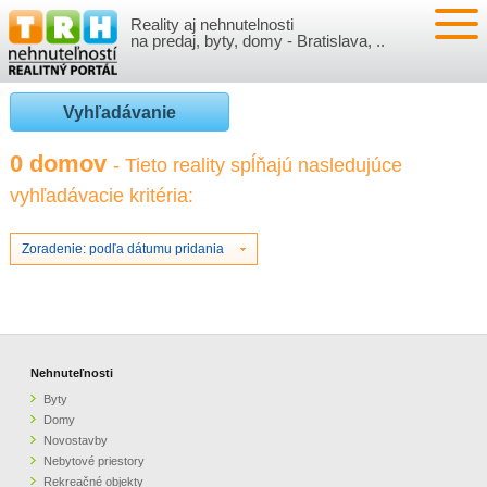
Reality aj nehnutelnosti
NEHNUTEĽNOSTI
na predaj, byty, domy - Bratislava, ..
BYTY
VLOŽIŤ NEHNUTEĽNOSTI
Vyhľadávanie
DOMY
MOJE REALITY
0 domov
- Tieto reality spĺňajú nasledujúce
vyhľadávacie kritéria:
NOVOSTAVBY
PRIHLÁSENIE
VÝVOJ CIEN REALÍT
NEBYTOVÉ PRIESTORY
REGISTRÁCIA
Zoradenie: podľa dátumu pridania
ČLÁNKY O REALITÁCH
REKREAČNÉ OBJEKTY
BÝVANIE A REALITY
INFO
POZEMKY
PRÁVNA PORADŇA
O NÁS
Nehnuteľnosti
Byty
GARÁŽE
FINANCIE
REALITNÁ INZERCIA NA TRH.SK
Domy
Novostavby
Nebytové priestory
O NÁS
CENNÍK REALITNEJ INZERCIE
Rekreačné objekty