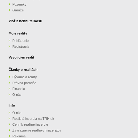
Pozemky
ZVÝRAZNENIE REALITNÝCH INZERÁTOV
Garáže
Vložiť nehnuteľnosti
REKLAMA
Moje reality
Prihlásenie
PARTNERI
Registrácia
OBCHODNÉ PODMIENKY
Vývoj cien realít
Články o realitách
KONTAKT
Bývanie a reality
Právna poradňa
PRIPOMIENKY
Financie
O nás
Info
O nás
Realitná inzercia na TRH.sk
Cenník realitnej inzercie
Zvýraznenie realitných inzerátov
Reklama