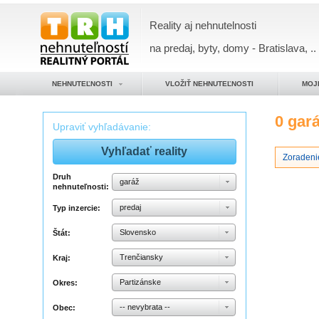
Reality aj nehnutelnosti
na predaj, byty, domy - Bratislava, ..
NEHNUTEĽNOSTI
VLOŽIŤ NEHNUTEĽNOSTI
MOJ
0 gar
Upraviť vyhľadávanie:
Zoradeni
Druh
garáž
nehnuteľnosti:
predaj
Typ inzercie:
Slovensko
Štát:
Trenčiansky
Kraj:
Partizánske
Okres:
-- nevybrata --
Obec: