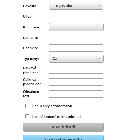
-- najprv obec --
Lokalita:
Ulica:
Kategória:
Cena od:
Cena do:
Eur
Typ ceny:
Celková
plocha od:
Celková
plocha do:
Obsahuje
text:
Len reality s fotografiou
Len súkromné nehnuteľnosti
Viac kritérii