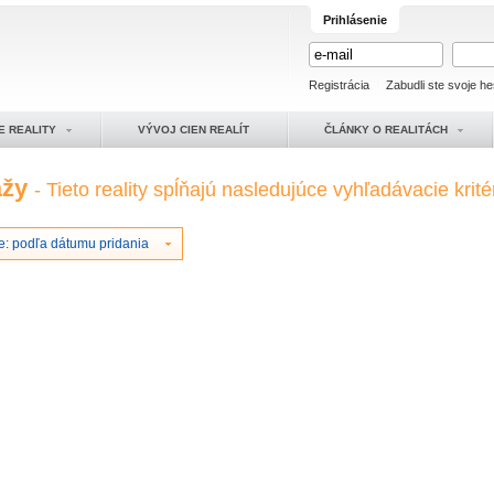
Prihlásenie
Registrácia
Zabudli ste svoje he
E REALITY
VÝVOJ CIEN REALÍT
ČLÁNKY O REALITÁCH
ážy
- Tieto reality spĺňajú nasledujúce vyhľadávacie krité
e: podľa dátumu pridania