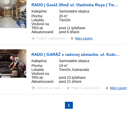
RADO | Garáž 20m2 ul. Vladimíra Roya | Trenčín
Kategória:
Samostatne stojaca
Plocha:
20 m
2
Lokalita:
Trenčín
Vložené na
fie
TRH.sk:
pred 11 tyždňami
Aktualizované:
pred 6 dňami
Pridať k zaujímavým
Mám záujem
RADO | GARÁŽ v radovej zástavbe, ul. Kubranská | Trenčín
Kategória:
Samostatne stojaca
Plocha:
19 m
2
Lokalita:
Trenčín, Kubranská
Vložené na
fie
TRH.sk:
pred 23 tyždňami
Aktualizované:
pred 21 dňami
Zobraziť na mape
Pridať k zaujímavým
Mám záuje
1