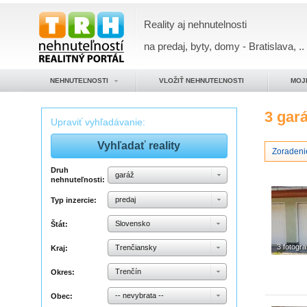
Reality aj nehnutelnosti
na predaj, byty, domy - Bratislava, ..
NEHNUTEĽNOSTI
VLOŽIŤ NEHNUTEĽNOSTI
MOJ
3 gar
Upraviť vyhľadávanie:
Zoradeni
Druh
garáž
nehnuteľnosti:
predaj
Typ inzercie:
Slovensko
Štát:
3 fotogra
Trenčiansky
Kraj:
Trenčín
Okres:
-- nevybrata --
Obec: