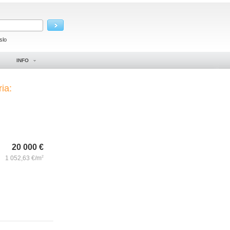
slo
INFO
ria:
20 000
€
1 052,63
€/m
2