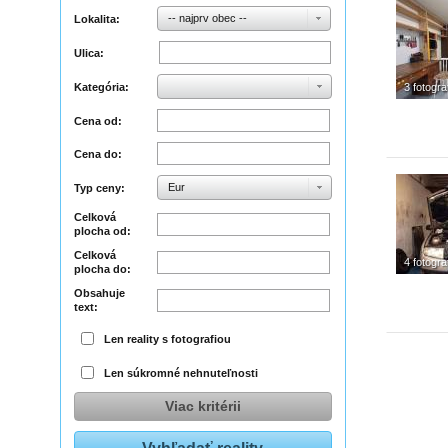
-- najprv obec --
Lokalita:
Ulica:
Kategória:
3 fotogra
Cena od:
Cena do:
Eur
Typ ceny:
Celková
plocha od:
Celková
4 fotogra
plocha do:
Obsahuje
text:
Len reality s fotografiou
Len súkromné nehnuteľnosti
Viac kritérii