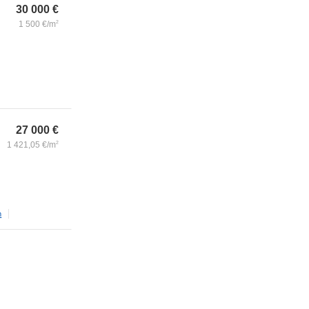
30 000
€
1 500
€/m
2
27 000
€
1 421,05
€/m
2
m