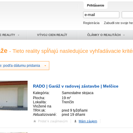
Prihlásenie
Registrácia
Zabudli ste svoje he
E REALITY
VÝVOJ CIEN REALÍT
ČLÁNKY O REALITÁCH
áže
- Tieto reality spĺňajú nasledujúce vyhľadávacie krité
e: podľa dátumu pridania
RADO | Garáž v radovej zástavbe | Melčice
Kategória:
Samostatne stojaca
Plocha:
19 m
2
Lokalita:
Trenčín
Vložené na
fie
TRH.sk:
pred 9 tyždňami
Aktualizované:
pred 19 dňami
Pridať k zaujímavým
Mám záujem