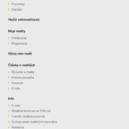
Pozemky
ZVÝRAZNENIE REALITNÝCH INZERÁTOV
Garáže
Vložiť nehnuteľnosti
REKLAMA
Moje reality
Prihlásenie
PARTNERI
Registrácia
OBCHODNÉ PODMIENKY
Vývoj cien realít
Články o realitách
KONTAKT
Bývanie a reality
Právna poradňa
PRIPOMIENKY
Financie
O nás
Info
O nás
Realitná inzercia na TRH.sk
Cenník realitnej inzercie
Zvýraznenie realitných inzerátov
Reklama