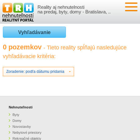
Reality aj nehnutelnosti
NEHNUTEĽNOSTI
na predaj, byty, domy - Bratislava, ..
BYTY
VLOŽIŤ NEHNUTEĽNOSTI
Vyhľadávanie
DOMY
MOJE REALITY
0 pozemkov
- Tieto reality spĺňajú nasledujúce
vyhľadávacie kritéria:
NOVOSTAVBY
PRIHLÁSENIE
VÝVOJ CIEN REALÍT
NEBYTOVÉ PRIESTORY
REGISTRÁCIA
Zoradenie: podľa dátumu pridania
ČLÁNKY O REALITÁCH
REKREAČNÉ OBJEKTY
BÝVANIE A REALITY
INFO
POZEMKY
PRÁVNA PORADŇA
O NÁS
Nehnuteľnosti
Byty
GARÁŽE
FINANCIE
REALITNÁ INZERCIA NA TRH.SK
Domy
Novostavby
Nebytové priestory
O NÁS
CENNÍK REALITNEJ INZERCIE
Rekreačné objekty