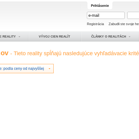
Prihlásenie
Registrácia
Zabudli ste svoje he
E REALITY
VÝVOJ CIEN REALÍT
ČLÁNKY O REALITÁCH
mov
- Tieto reality spĺňajú nasledujúce vyhľadávacie krité
e: podla ceny od najvyššej