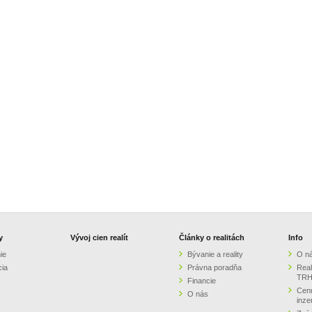
y
Vývoj cien realít
Články o realitách
Info
ie
Bývanie a reality
O n
cia
Právna poradňa
Real
TRH
Financie
Cenn
O nás
inze