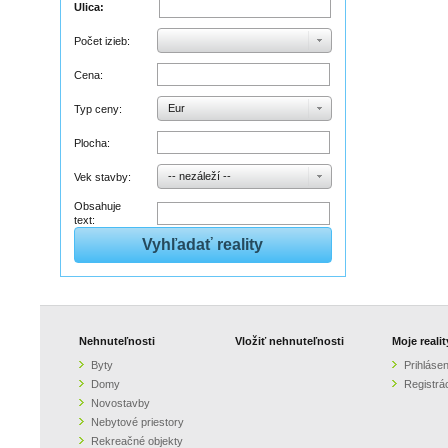
Ulica:
Počet izieb:
Cena:
Eur
Typ ceny:
Plocha:
-- nezáleží --
Vek stavby:
Obsahuje
text:
Nehnuteľnosti
Vložiť nehnuteľnosti
Moje realit
Byty
Prihlásen
Domy
Registrá
Novostavby
Nebytové priestory
Rekreačné objekty