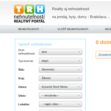
Reality aj nehnutelnosti
na predaj, byty, domy - Bratislava, ..
NEHNUTEĽNOSTI
VLOŽIŤ NEHNUTEĽNOSTI
MOJ
0 do
Upraviť vyhľadávanie:
Druh
dom
nehnuteľnosti:
Zoradeni
dopyt
Typ inzercie:
Slovensko
Štát:
Žilinský
Kraj:
Kysucké Nové Mesto
Okres:
-- nevybrata --
Obec:
-- najprv obec --
Lokalita: