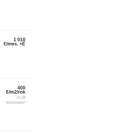
1 010
€/mes.
+E
400
€/m2/rok
15,38
€/m2/rok/m
2