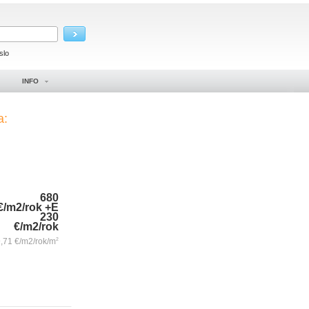
slo
INFO
a:
680
€/m2/rok
+E
230
€/m2/rok
9,71
€/m2/rok/m
2