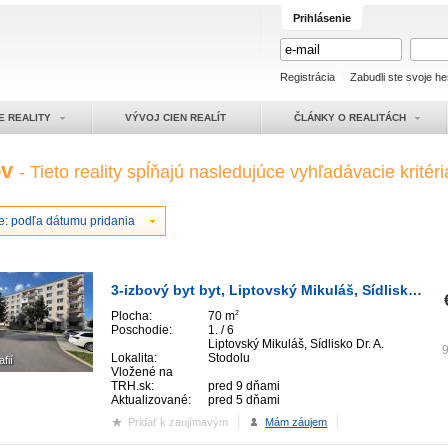
Prihlásenie
Registrácia
Zabudli ste svoje he
E REALITY
VÝVOJ CIEN REALÍT
ČLÁNKY O REALITÁCH
ov
- Tieto reality spĺňajú nasledujúce vyhľadávacie kritéri
e: podľa dátumu pridania
3-izbový byt byt, Liptovský Mikuláš, Sídlisko Dr. A. Stodolu
Plocha:
70 m
2
Poschodie:
1. / 6
Liptovský Mikuláš, Sídlisko Dr. A.
Lokalita:
Stodolu
afií
Vložené na
TRH.sk:
pred 9 dňami
Aktualizované:
pred 5 dňami
Pridať k zaujímavým
Mám záujem