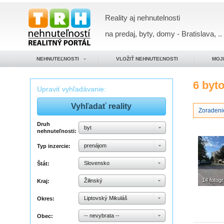
Reality aj nehnutelnosti
na predaj, byty, domy - Bratislava, ..
NEHNUTEĽNOSTI
VLOŽIŤ NEHNUTEĽNOSTI
MOJ
6 byt
Upraviť vyhľadávanie:
Zoradeni
Druh
byt
nehnuteľnosti:
prenájom
Typ inzercie:
Slovensko
Štát:
14 fotogr
Žilinský
Kraj:
Liptovský Mikuláš
Okres:
-- nevybrata --
Obec: