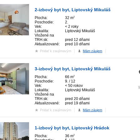
2-izbový byt byt, Liptovský Mikuláš
Plocha:
32 m
2
Poschodie:
2.
Vek:
< 2 roky
Lokalita:
Liptovský Mikuláš
ií
Vložené na
TRH.sk:
pred 12 dňami
Aktualizované:
pred 10 dňami
Pridať k zaujímavým
Mám záujem
3-izbový byt byt, Liptovský Mikuláš
Plocha:
66 m
2
Poschodie:
9. / 12
Vek:
< 50 rokov
Lokalita:
Liptovský Mikuláš
afií
Vložené na
TRH.sk:
pred 20 dňami
Aktualizované:
pred 19 dňami
Pridať k zaujímavým
Mám záujem
1-izbový byt byt, Liptovský Hrádok
Plocha:
36 m
2