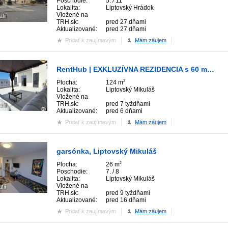
Poschodie:
5. / 11
Lokalita:
Liptovský Hrádok
Vložené na
afií
TRH.sk:
pred 27 dňami
Aktualizované:
pred 27 dňami
Pridať k zaujímavým
Mám záujem
RentHub | EXKLUZÍVNA REZIDENCIA s 60 m² PANORAMATICKOU TERASOU | SMART
Plocha:
124 m
2
Lokalita:
Liptovský Mikuláš
Vložené na
TRH.sk:
pred 7 tyždňami
afií
Aktualizované:
pred 6 dňami
Pridať k zaujímavým
Mám záujem
garsónka, Liptovský Mikuláš
Plocha:
26 m
2
Poschodie:
7. / 8
Lokalita:
Liptovský Mikuláš
Vložené na
fií
TRH.sk:
pred 9 tyždňami
Aktualizované:
pred 16 dňami
Pridať k zaujímavým
Mám záujem