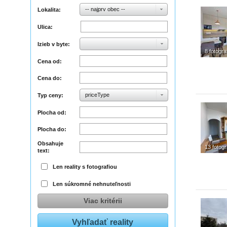
-- najprv obec --
Lokalita:
Ulica:
Izieb v byte:
8 fotograf
Cena od:
Cena do:
priceType
Typ ceny:
Plocha od:
Plocha do:
Obsahuje
13 fotogr
text:
Len reality s fotografiou
Len súkromné nehnuteľnosti
Viac kritérii