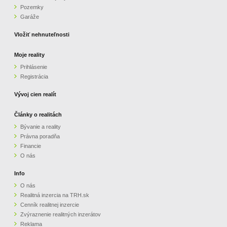
Pozemky
ZVÝRAZNENIE REALITNÝCH INZERÁTOV
Garáže
Vložiť nehnuteľnosti
REKLAMA
Moje reality
Prihlásenie
PARTNERI
Registrácia
OBCHODNÉ PODMIENKY
Vývoj cien realít
Články o realitách
KONTAKT
Bývanie a reality
Právna poradňa
PRIPOMIENKY
Financie
O nás
Info
O nás
Realitná inzercia na TRH.sk
Cenník realitnej inzercie
Zvýraznenie realitných inzerátov
Reklama