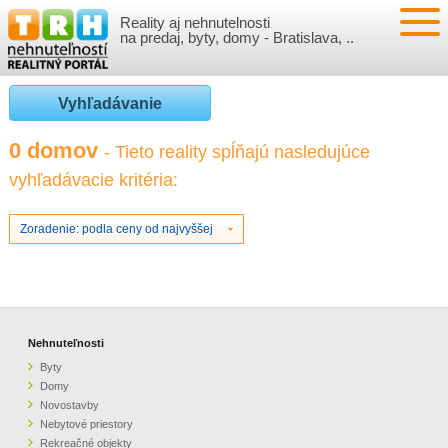
Reality aj nehnutelnosti
NEHNUTEĽNOSTI
na predaj, byty, domy - Bratislava, ..
BYTY
VLOŽIŤ NEHNUTEĽNOSTI
Vyhľadávanie
DOMY
MOJE REALITY
0 domov
- Tieto reality spĺňajú nasledujúce
vyhľadávacie kritéria:
NOVOSTAVBY
PRIHLÁSENIE
VÝVOJ CIEN REALÍT
NEBYTOVÉ PRIESTORY
REGISTRÁCIA
Zoradenie: podla ceny od najvyššej
ČLÁNKY O REALITÁCH
REKREAČNÉ OBJEKTY
BÝVANIE A REALITY
INFO
POZEMKY
PRÁVNA PORADŇA
O NÁS
Nehnuteľnosti
Byty
GARÁŽE
FINANCIE
REALITNÁ INZERCIA NA TRH.SK
Domy
Novostavby
Nebytové priestory
O NÁS
CENNÍK REALITNEJ INZERCIE
Rekreačné objekty