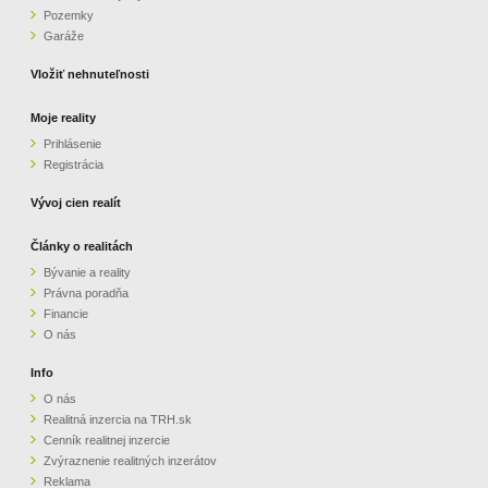
Pozemky
ZVÝRAZNENIE REALITNÝCH INZERÁTOV
Garáže
Vložiť nehnuteľnosti
REKLAMA
Moje reality
Prihlásenie
PARTNERI
Registrácia
OBCHODNÉ PODMIENKY
Vývoj cien realít
Články o realitách
KONTAKT
Bývanie a reality
Právna poradňa
PRIPOMIENKY
Financie
O nás
Info
O nás
Realitná inzercia na TRH.sk
Cenník realitnej inzercie
Zvýraznenie realitných inzerátov
Reklama