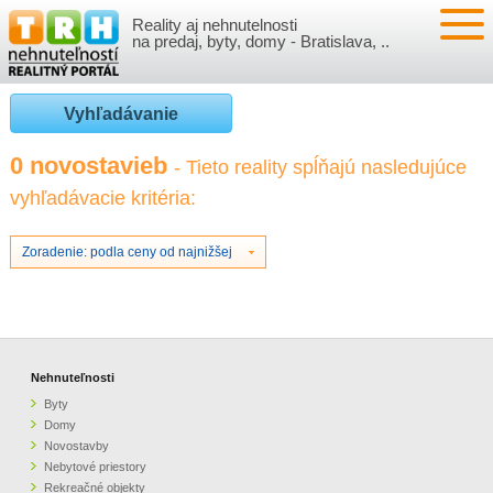
Reality aj nehnutelnosti
NEHNUTEĽNOSTI
na predaj, byty, domy - Bratislava, ..
BYTY
VLOŽIŤ NEHNUTEĽNOSTI
Vyhľadávanie
DOMY
MOJE REALITY
0 novostavieb
- Tieto reality spĺňajú nasledujúce
vyhľadávacie kritéria:
NOVOSTAVBY
PRIHLÁSENIE
VÝVOJ CIEN REALÍT
NEBYTOVÉ PRIESTORY
REGISTRÁCIA
Zoradenie: podla ceny od najnižšej
ČLÁNKY O REALITÁCH
REKREAČNÉ OBJEKTY
BÝVANIE A REALITY
INFO
POZEMKY
PRÁVNA PORADŇA
O NÁS
Nehnuteľnosti
Byty
GARÁŽE
FINANCIE
REALITNÁ INZERCIA NA TRH.SK
Domy
Novostavby
Nebytové priestory
O NÁS
CENNÍK REALITNEJ INZERCIE
Rekreačné objekty