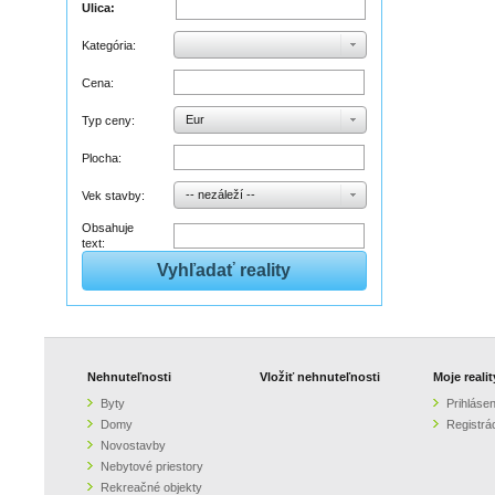
Ulica:
Kategória:
Cena:
Eur
Typ ceny:
Plocha:
-- nezáleží --
Vek stavby:
Obsahuje
text:
Nehnuteľnosti
Vložiť nehnuteľnosti
Moje realit
Byty
Prihlásen
Domy
Registrá
Novostavby
Nebytové priestory
Rekreačné objekty