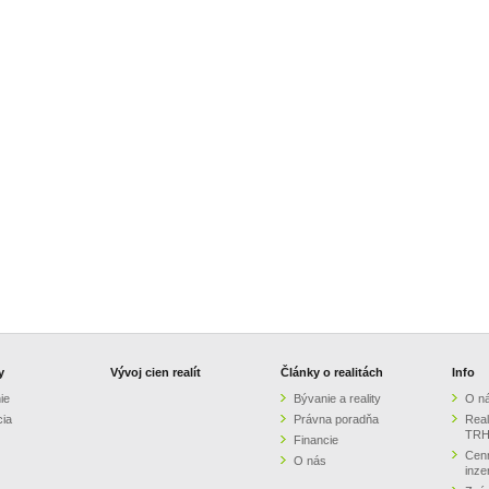
y
Vývoj cien realít
Články o realitách
Info
ie
Bývanie a reality
O n
cia
Právna poradňa
Real
TRH
Financie
Cenn
O nás
inze