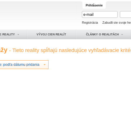
Prihlásenie
Registrácia
Zabudli ste svoje he
E REALITY
VÝVOJ CIEN REALÍT
ČLÁNKY O REALITÁCH
ážy
- Tieto reality spĺňajú nasledujúce vyhľadávacie krité
e: podľa dátumu pridania