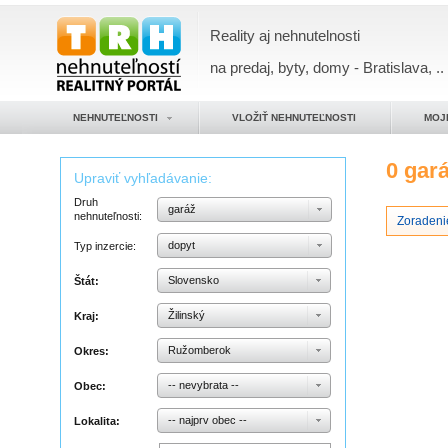
Reality aj nehnutelnosti
na predaj, byty, domy - Bratislava, ..
NEHNUTEĽNOSTI
VLOŽIŤ NEHNUTEĽNOSTI
MOJ
0 gar
Upraviť vyhľadávanie:
Druh
garáž
nehnuteľnosti:
Zoradeni
dopyt
Typ inzercie:
Slovensko
Štát:
Žilinský
Kraj:
Ružomberok
Okres:
-- nevybrata --
Obec:
-- najprv obec --
Lokalita: