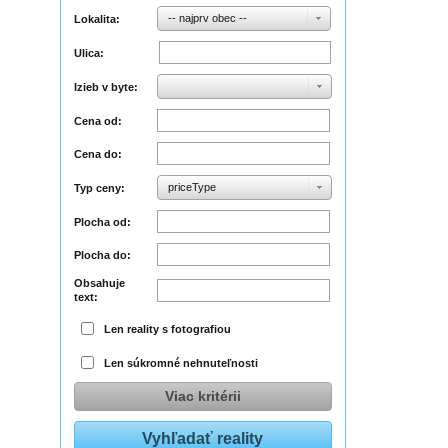
-- najprv obec --
Lokalita:
Ulica:
Izieb v byte:
Cena od:
Cena do:
priceType
Typ ceny:
Plocha od:
Plocha do:
Obsahuje
text:
Len reality s fotografiou
Len súkromné nehnuteľnosti
Viac kritérii