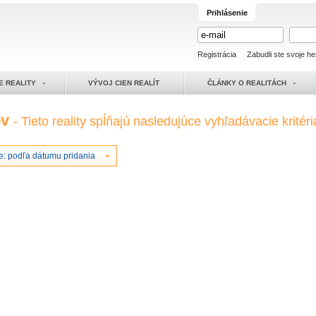
Prihlásenie
Registrácia
Zabudli ste svoje he
E REALITY
VÝVOJ CIEN REALÍT
ČLÁNKY O REALITÁCH
ov
- Tieto reality spĺňajú nasledujúce vyhľadávacie kritéri
e: podľa dátumu pridania