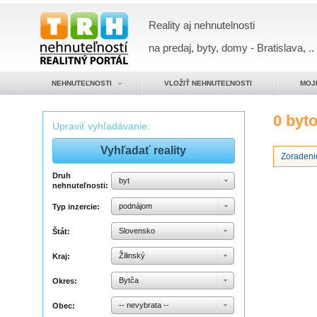
Reality aj nehnutelnosti
na predaj, byty, domy - Bratislava, ..
NEHNUTEĽNOSTI
VLOŽIŤ NEHNUTEĽNOSTI
MOJ
0 byt
Upraviť vyhľadávanie:
Zoradeni
Druh
byt
nehnuteľnosti:
podnájom
Typ inzercie:
Slovensko
Štát:
Žilinský
Kraj:
Bytča
Okres:
-- nevybrata --
Obec: