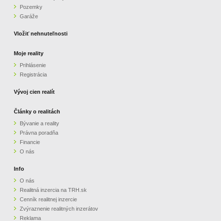
Pozemky
ZVÝRAZNENIE REALITNÝCH INZERÁTOV
Garáže
Vložiť nehnuteľnosti
REKLAMA
Moje reality
Prihlásenie
PARTNERI
Registrácia
OBCHODNÉ PODMIENKY
Vývoj cien realít
Články o realitách
KONTAKT
Bývanie a reality
Právna poradňa
PRIPOMIENKY
Financie
O nás
Info
O nás
Realitná inzercia na TRH.sk
Cenník realitnej inzercie
Zvýraznenie realitných inzerátov
Reklama