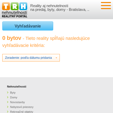
Reality aj nehnutelnosti
NEHNUTEĽNOSTI
na predaj, byty, domy - Bratislava, ..
BYTY
VLOŽIŤ NEHNUTEĽNOSTI
Vyhľadávanie
DOMY
MOJE REALITY
0 bytov
- Tieto reality spĺňajú nasledujúce
vyhľadávacie kritéria:
NOVOSTAVBY
PRIHLÁSENIE
VÝVOJ CIEN REALÍT
NEBYTOVÉ PRIESTORY
REGISTRÁCIA
Zoradenie: podľa dátumu pridania
ČLÁNKY O REALITÁCH
REKREAČNÉ OBJEKTY
BÝVANIE A REALITY
INFO
POZEMKY
PRÁVNA PORADŇA
O NÁS
Nehnuteľnosti
Byty
GARÁŽE
FINANCIE
REALITNÁ INZERCIA NA TRH.SK
Domy
Novostavby
Nebytové priestory
O NÁS
CENNÍK REALITNEJ INZERCIE
Rekreačné objekty