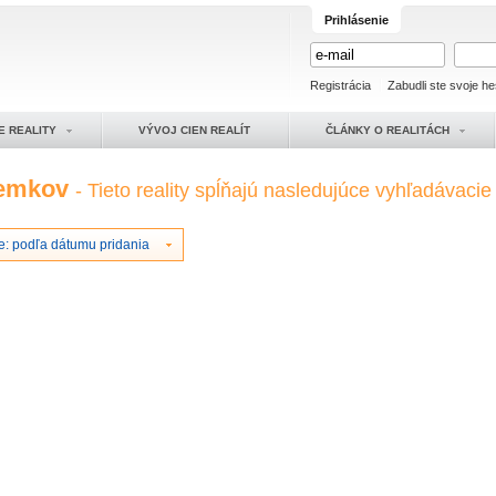
Prihlásenie
Registrácia
Zabudli ste svoje he
E REALITY
VÝVOJ CIEN REALÍT
ČLÁNKY O REALITÁCH
zemkov
- Tieto reality spĺňajú nasledujúce vyhľadávacie k
e: podľa dátumu pridania