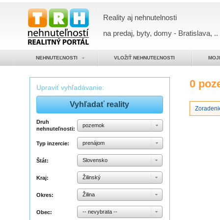
Reality aj nehnutelnosti
na predaj, byty, domy - Bratislava, ..
NEHNUTEĽNOSTI
VLOŽIŤ NEHNUTEĽNOSTI
MOJ
0 po
Upraviť vyhľadávanie:
Zoradeni
Druh
pozemok
nehnuteľnosti:
prenájom
Typ inzercie:
Slovensko
Štát:
Žilinský
Kraj:
Žilina
Okres:
-- nevybrata --
Obec: