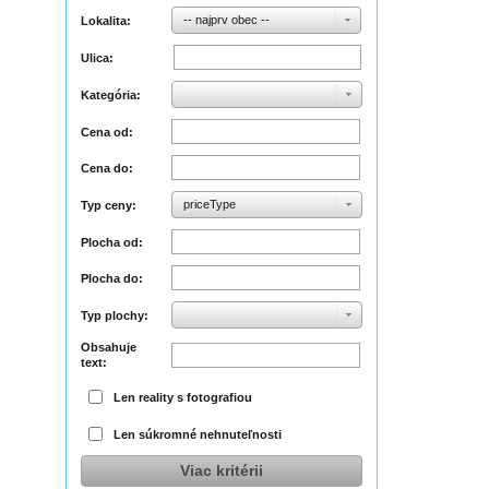
-- najprv obec --
Lokalita:
Ulica:
Kategória:
Cena od:
Cena do:
priceType
Typ ceny:
Plocha od:
Plocha do:
Typ plochy:
Obsahuje
text:
Len reality s fotografiou
Len súkromné nehnuteľnosti
Viac kritérii