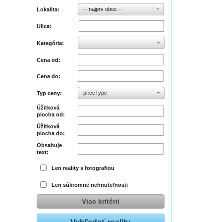
-- najprv obec --
Lokalita:
Ulica:
Kategória:
Cena od:
Cena do:
priceType
Typ ceny:
Úžitková
plocha od:
Úžitková
plocha do:
Obsahuje
text:
Len reality s fotografiou
Len súkromné nehnuteľnosti
Viac kritérii