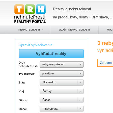
Reality aj nehnutelnosti
na predaj, byty, domy - Bratislava, ..
NEHNUTEĽNOSTI
VLOŽIŤ NEHNUTEĽNOSTI
MOJ
0 neb
Upraviť vyhľadávanie:
vyhľadáv
Druh
Zoradenie
nebytový priestor
nehnuteľnosti:
prenájom
Typ inzercie:
Slovensko
Štát:
Žilinský
Kraj:
Čadca
Okres:
-- nevybrata --
Obec: