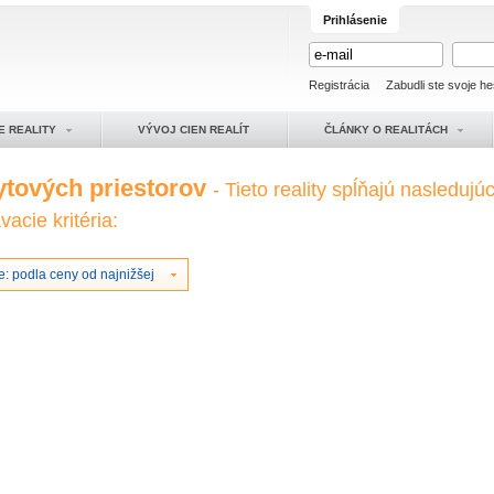
Prihlásenie
Registrácia
Zabudli ste svoje he
E REALITY
VÝVOJ CIEN REALÍT
ČLÁNKY O REALITÁCH
ytových priestorov
- Tieto reality spĺňajú nasledujú
acie kritéria:
: podla ceny od najnižšej