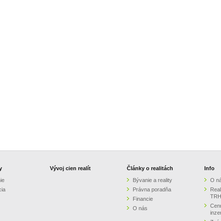
y
Vývoj cien realít
Články o realitách
Info
ie
Bývanie a reality
O n
cia
Právna poradňa
Real
TRH
Financie
Cenn
O nás
inze