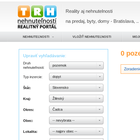
Reality aj nehnutelnosti
na predaj, byty, domy - Bratislava, ..
NEHNUTEĽNOSTI
VLOŽIŤ NEHNUTEĽNOSTI
MOJ
0 po
Upraviť vyhľadávanie:
Druh
pozemok
nehnuteľnosti:
Zoradeni
dopyt
Typ inzercie:
Slovensko
Štát:
Žilinský
Kraj:
Čadca
Okres:
-- nevybrata --
Obec:
-- najprv obec --
Lokalita: