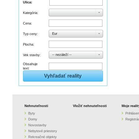
Ulica:
Kategória:
Cena:
Eur
Typ ceny:
Plocha:
-- nezáleží --
Vek stavby:
Obsahuje
text:
Nehnuteľnosti
Vložiť nehnuteľnosti
Moje realit
Byty
Prihlásen
Domy
Registrá
Novostavby
Nebytové priestory
Rekreačné objekty