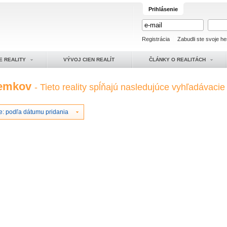
Prihlásenie
Registrácia
Zabudli ste svoje he
E REALITY
VÝVOJ CIEN REALÍT
ČLÁNKY O REALITÁCH
zemkov
- Tieto reality spĺňajú nasledujúce vyhľadávacie k
e: podľa dátumu pridania