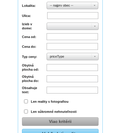
-- najprv obec --
Lokalita:
Ulica:
Izieb v
dome:
Cena od:
Cena do:
priceType
Typ ceny:
Obytná
plocha od:
Obytná
plocha do:
Obsahuje
text:
Len reality s fotografiou
Len súkromné nehnuteľnosti
Viac kritérii