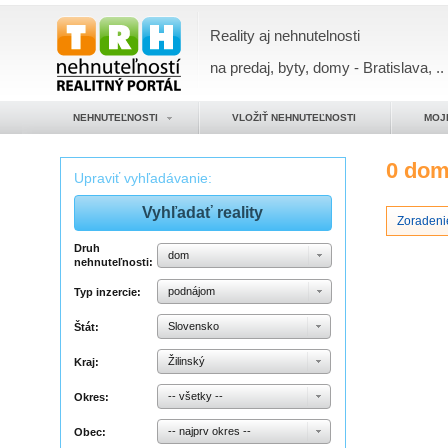
Reality aj nehnutelnosti
na predaj, byty, domy - Bratislava, ..
NEHNUTEĽNOSTI
VLOŽIŤ NEHNUTEĽNOSTI
MOJ
0 do
Upraviť vyhľadávanie:
Zoradeni
Druh
dom
nehnuteľnosti:
podnájom
Typ inzercie:
Slovensko
Štát:
Žilinský
Kraj:
-- všetky --
Okres:
-- najprv okres --
Obec: