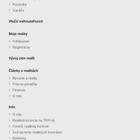
Pozemky
ZVÝRAZNENIE REALITNÝCH INZERÁTOV
Garáže
Vložiť nehnuteľnosti
REKLAMA
Moje reality
Prihlásenie
PARTNERI
Registrácia
OBCHODNÉ PODMIENKY
Vývoj cien realít
Články o realitách
KONTAKT
Bývanie a reality
Právna poradňa
PRIPOMIENKY
Financie
O nás
Info
O nás
Realitná inzercia na TRH.sk
Cenník realitnej inzercie
Zvýraznenie realitných inzerátov
Reklama