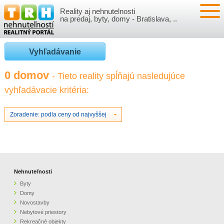
Reality aj nehnutelnosti
NEHNUTEĽNOSTI
na predaj, byty, domy - Bratislava, ..
BYTY
VLOŽIŤ NEHNUTEĽNOSTI
Vyhľadávanie
DOMY
MOJE REALITY
0 domov
- Tieto reality spĺňajú nasledujúce
vyhľadávacie kritéria:
NOVOSTAVBY
PRIHLÁSENIE
VÝVOJ CIEN REALÍT
NEBYTOVÉ PRIESTORY
REGISTRÁCIA
Zoradenie: podla ceny od najvyššej
ČLÁNKY O REALITÁCH
REKREAČNÉ OBJEKTY
BÝVANIE A REALITY
INFO
POZEMKY
PRÁVNA PORADŇA
O NÁS
Nehnuteľnosti
Byty
GARÁŽE
FINANCIE
REALITNÁ INZERCIA NA TRH.SK
Domy
Novostavby
Nebytové priestory
O NÁS
CENNÍK REALITNEJ INZERCIE
Rekreačné objekty