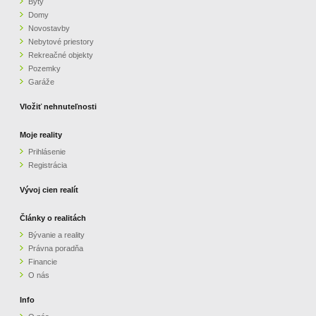
Byty
Domy
Novostavby
Nebytové priestory
Rekreačné objekty
Pozemky
Garáže
Vložiť nehnuteľnosti
Moje reality
Prihlásenie
Registrácia
Vývoj cien realít
Články o realitách
Bývanie a reality
Právna poradňa
Financie
O nás
Info