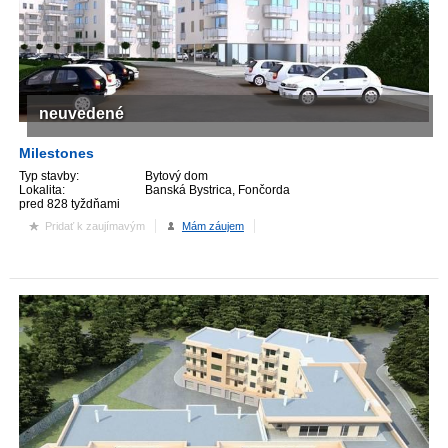
neuvedené
Milestones
Typ stavby:
Bytový dom
Lokalita:
Banská Bystrica, Fončorda
pred 828 tyždňami
Pridať k zaujímavým
Mám záujem