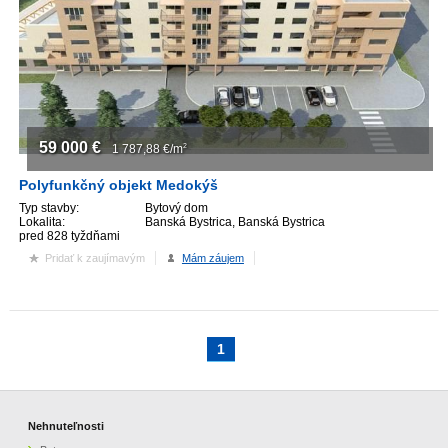
59 000
€
1 787,88
€/m
2
Polyfunkčný objekt Medokýš
Typ stavby:
Bytový dom
Lokalita:
Banská Bystrica, Banská Bystrica
pred 828 tyždňami
Pridať k zaujímavým
Mám záujem
1
Nehnuteľnosti