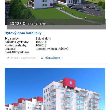
ZVÝRAZNENIE REALITNÝCH INZERÁTOV
REKLAMA
43 188
€
1 542,43
€/m
2
Bytový dom Ďatelinky
PARTNERI
Typ stavby:
Bytový dom
Začiatok výstavby:
10/2016
OBCHODNÉ PODMIENKY
Koniec výstavby:
10/2017
Lokalita:
Banská Bystrica, Sásová
pred 482 tyždňami
KONTAKT
Pridať k zaujímavým
Mám záujem
PRIPOMIENKY