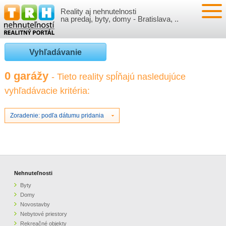
Reality aj nehnutelnosti
NEHNUTEĽNOSTI
na predaj, byty, domy - Bratislava, ..
BYTY
VLOŽIŤ NEHNUTEĽNOSTI
Vyhľadávanie
DOMY
MOJE REALITY
0 garážy
- Tieto reality spĺňajú nasledujúce
vyhľadávacie kritéria:
NOVOSTAVBY
PRIHLÁSENIE
VÝVOJ CIEN REALÍT
NEBYTOVÉ PRIESTORY
REGISTRÁCIA
Zoradenie: podľa dátumu pridania
ČLÁNKY O REALITÁCH
REKREAČNÉ OBJEKTY
BÝVANIE A REALITY
INFO
POZEMKY
PRÁVNA PORADŇA
O NÁS
Nehnuteľnosti
Byty
GARÁŽE
FINANCIE
REALITNÁ INZERCIA NA TRH.SK
Domy
Novostavby
Nebytové priestory
O NÁS
CENNÍK REALITNEJ INZERCIE
Rekreačné objekty