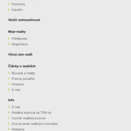
Pozemky
ZVÝRAZNENIE REALITNÝCH INZERÁTOV
Garáže
Vložiť nehnuteľnosti
REKLAMA
Moje reality
Prihlásenie
PARTNERI
Registrácia
OBCHODNÉ PODMIENKY
Vývoj cien realít
Články o realitách
KONTAKT
Bývanie a reality
Právna poradňa
PRIPOMIENKY
Financie
O nás
Info
O nás
Realitná inzercia na TRH.sk
Cenník realitnej inzercie
Zvýraznenie realitných inzerátov
Reklama