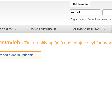
Prihlásenie
Registrácia
Zabudli ste svoje he
E REALITY
VÝVOJ CIEN REALÍT
ČLÁNKY O REALITÁCH
ostavieb
- Tieto reality spĺňajú nasledujúce vyhľadávaci
e: podľa dátumu pridania