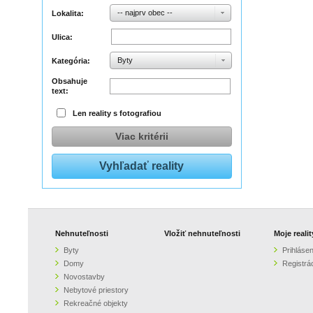
-- najprv obec --
Lokalita:
Ulica:
Byty
Kategória:
Obsahuje
text:
Len reality s fotografiou
Viac kritérii
Nehnuteľnosti
Vložiť nehnuteľnosti
Moje realit
Byty
Prihlásen
Domy
Registrá
Novostavby
Nebytové priestory
Rekreačné objekty