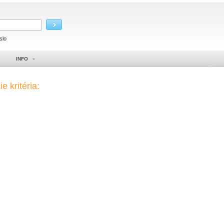
slo
INFO
e kritéria: