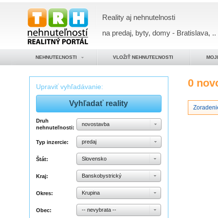
Reality aj nehnutelnosti
na predaj, byty, domy - Bratislava, ..
NEHNUTEĽNOSTI
VLOŽIŤ NEHNUTEĽNOSTI
MOJ
0 nov
Upraviť vyhľadávanie:
Zoradeni
Druh
novostavba
nehnuteľnosti:
predaj
Typ inzercie:
Slovensko
Štát:
Banskobystrický
Kraj:
Krupina
Okres:
-- nevybrata --
Obec: