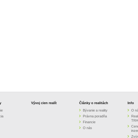
y
Vývoj cien realít
Články o realitách
Info
ie
Bývanie a reality
O n
cia
Právna poradňa
Real
TRH
Financie
Cenn
O nás
inze
Zvýr