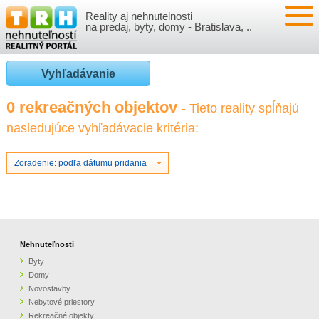
Reality aj nehnutelnosti
NEHNUTEĽNOSTI
na predaj, byty, domy - Bratislava, ..
BYTY
VLOŽIŤ NEHNUTEĽNOSTI
Vyhľadávanie
DOMY
MOJE REALITY
0 rekreačných objektov
- Tieto reality spĺňajú
nasledujúce vyhľadávacie kritéria:
NOVOSTAVBY
PRIHLÁSENIE
VÝVOJ CIEN REALÍT
NEBYTOVÉ PRIESTORY
REGISTRÁCIA
Zoradenie: podľa dátumu pridania
ČLÁNKY O REALITÁCH
REKREAČNÉ OBJEKTY
BÝVANIE A REALITY
INFO
POZEMKY
PRÁVNA PORADŇA
O NÁS
Nehnuteľnosti
Byty
GARÁŽE
FINANCIE
REALITNÁ INZERCIA NA TRH.SK
Domy
Novostavby
Nebytové priestory
O NÁS
CENNÍK REALITNEJ INZERCIE
Rekreačné objekty