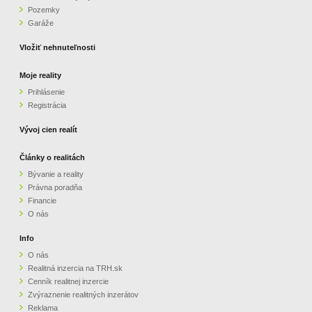
Pozemky
ZVÝRAZNENIE REALITNÝCH INZERÁTOV
Garáže
Vložiť nehnuteľnosti
REKLAMA
Moje reality
Prihlásenie
PARTNERI
Registrácia
OBCHODNÉ PODMIENKY
Vývoj cien realít
Články o realitách
KONTAKT
Bývanie a reality
Právna poradňa
PRIPOMIENKY
Financie
O nás
Info
O nás
Realitná inzercia na TRH.sk
Cenník realitnej inzercie
Zvýraznenie realitných inzerátov
Reklama