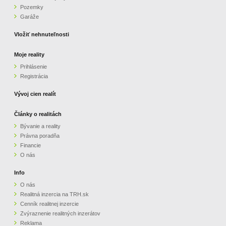
Pozemky
ZVÝRAZNENIE REALITNÝCH INZERÁTOV
Garáže
Vložiť nehnuteľnosti
REKLAMA
Moje reality
Prihlásenie
PARTNERI
Registrácia
OBCHODNÉ PODMIENKY
Vývoj cien realít
Články o realitách
KONTAKT
Bývanie a reality
Právna poradňa
PRIPOMIENKY
Financie
O nás
Info
O nás
Realitná inzercia na TRH.sk
Cenník realitnej inzercie
Zvýraznenie realitných inzerátov
Reklama