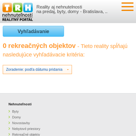
Reality aj nehnutelnosti
NEHNUTEĽNOSTI
na predaj, byty, domy - Bratislava, ..
BYTY
VLOŽIŤ NEHNUTEĽNOSTI
Vyhľadávanie
DOMY
MOJE REALITY
0 rekreačných objektov
- Tieto reality spĺňajú
nasledujúce vyhľadávacie kritéria:
NOVOSTAVBY
PRIHLÁSENIE
VÝVOJ CIEN REALÍT
NEBYTOVÉ PRIESTORY
REGISTRÁCIA
Zoradenie: podľa dátumu pridania
ČLÁNKY O REALITÁCH
REKREAČNÉ OBJEKTY
BÝVANIE A REALITY
INFO
POZEMKY
PRÁVNA PORADŇA
O NÁS
Nehnuteľnosti
Byty
GARÁŽE
FINANCIE
REALITNÁ INZERCIA NA TRH.SK
Domy
Novostavby
Nebytové priestory
O NÁS
CENNÍK REALITNEJ INZERCIE
Rekreačné objekty