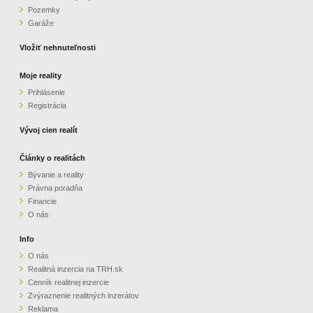
Pozemky
ZVÝRAZNENIE REALITNÝCH INZERÁTOV
Garáže
Vložiť nehnuteľnosti
REKLAMA
Moje reality
Prihlásenie
PARTNERI
Registrácia
OBCHODNÉ PODMIENKY
Vývoj cien realít
Články o realitách
KONTAKT
Bývanie a reality
Právna poradňa
PRIPOMIENKY
Financie
O nás
Info
O nás
Realitná inzercia na TRH.sk
Cenník realitnej inzercie
Zvýraznenie realitných inzerátov
Reklama