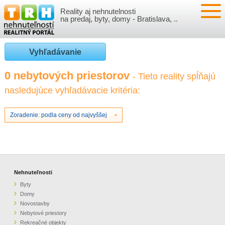
Reality aj nehnutelnosti
NEHNUTEĽNOSTI
na predaj, byty, domy - Bratislava, ..
BYTY
VLOŽIŤ NEHNUTEĽNOSTI
Vyhľadávanie
DOMY
MOJE REALITY
0 nebytových priestorov
- Tieto reality spĺňajú
nasledujúce vyhľadávacie kritéria:
NOVOSTAVBY
PRIHLÁSENIE
VÝVOJ CIEN REALÍT
NEBYTOVÉ PRIESTORY
REGISTRÁCIA
Zoradenie: podla ceny od najvyššej
ČLÁNKY O REALITÁCH
REKREAČNÉ OBJEKTY
BÝVANIE A REALITY
INFO
POZEMKY
PRÁVNA PORADŇA
O NÁS
Nehnuteľnosti
Byty
GARÁŽE
FINANCIE
REALITNÁ INZERCIA NA TRH.SK
Domy
Novostavby
Nebytové priestory
O NÁS
CENNÍK REALITNEJ INZERCIE
Rekreačné objekty