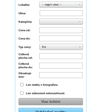
-- najprv obec --
Lokalita:
Ulica:
Kategória:
Cena od:
Cena do:
Eur
Typ ceny:
Celková
plocha od:
Celková
plocha do:
Obsahuje
text:
Len reality s fotografiou
Len súkromné nehnuteľnosti
Viac kritérii