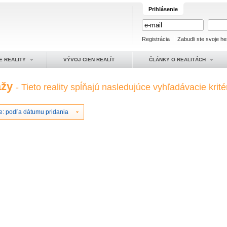
Prihlásenie
Registrácia
Zabudli ste svoje he
E REALITY
VÝVOJ CIEN REALÍT
ČLÁNKY O REALITÁCH
ážy
- Tieto reality spĺňajú nasledujúce vyhľadávacie krité
e: podľa dátumu pridania