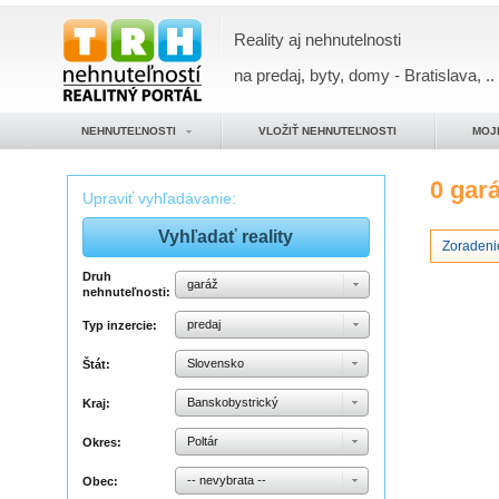
Reality aj nehnutelnosti
na predaj, byty, domy - Bratislava, ..
NEHNUTEĽNOSTI
VLOŽIŤ NEHNUTEĽNOSTI
MOJ
0 gar
Upraviť vyhľadávanie:
Zoradeni
Druh
garáž
nehnuteľnosti:
predaj
Typ inzercie:
Slovensko
Štát:
Banskobystrický
Kraj:
Poltár
Okres:
-- nevybrata --
Obec: